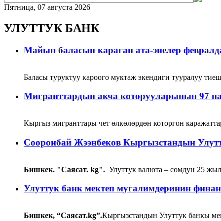
Пятница, 07 августа 2026
УЛУТТУК БАНК
Майып баласын караган ата-энелер февралд
Баласы туруктуу кароого муктаж экендиги тууралуу тиеш
Мигранттардын акча которууларынын 97 па
Кыргыз мигранттары чет өлкөлөрдөн которгон каражатта
Сооронбай Жээнбеков Кыргызстандын Улут
Бишкек. "Саясат. kg".
Улуттук валюта – сомдун 25 жыл
Улуттук банк мектеп мугалимдеринин финан
Бишкек, “Саясат.kg”.
Кыргызстандын Улуттук банкы мек