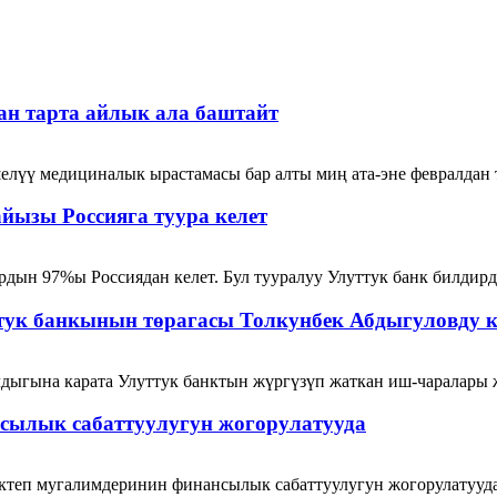
ан тарта айлык ала баштайт
елүү медициналык ырастамасы бар алты миң ата-эне февралдан 
йызы Россияга туура келет
рдын 97%ы Россиядан келет. Бул тууралуу Улуттук банк билдирд
тук банкынын төрагасы Толкунбек Абдыгуловду 
дыгына карата Улуттук банктын жүргүзүп жаткан иш-чаралары 
сылык сабаттуулугун жогорулатууда
теп мугалимдеринин финансылык сабаттуулугун жогорулатууда. 