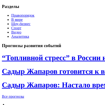
Разделы
Правопорядок
В мире
Шоу-бизнес
Спорт
Видео
Аналитика
Прогнозы развития событий
“Топливной стресс” в России 
Садыр Жапаров готовится к 
Садыр Жапаров: Настало врем
Все прогнозы