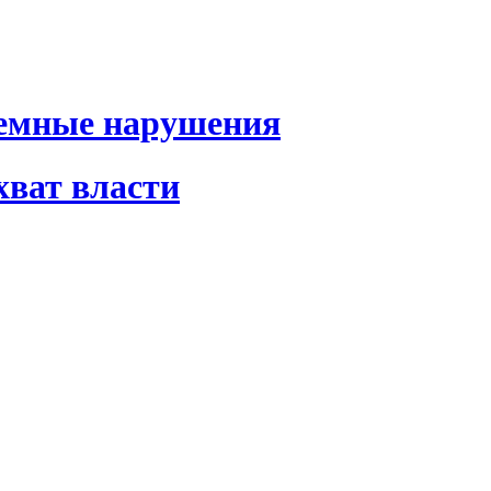
темные нарушения
хват власти