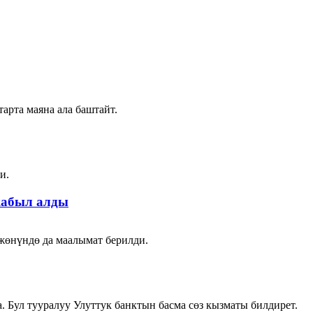
тарта маяна ала баштайт.
и.
кабыл алды
жөнүндө да маалымат берилди.
Бул тууралуу Улуттук банктын басма сөз кызматы билдирет.