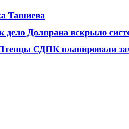
ка Ташиева
ак дело Долпрана вскрыло сис
 Птенцы СДПК планировали за