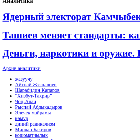
Аналитика
Ядерный электорат Камчыбе
Ташиев меняет стандарты: к
Деньги, наркотики и оружие.
Архив аналитики
жазуучу
Айтпай Жээналиев
Шарабидин Капаров
“Хизбут-Тахрир”
Чоң-Алай
Рыспай Абдыкадыров
Элечек майрамы
көмүр
диний радикализм
Мирлан Бакиров
кошоматчылык