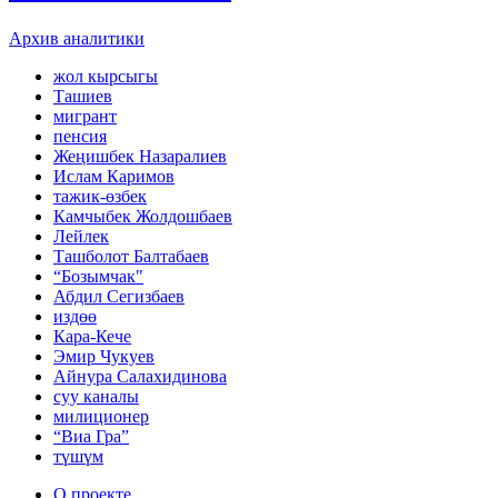
Архив аналитики
жол кырсыгы
Ташиев
мигрант
пенсия
Жеңишбек Назаралиев
Ислам Каримов
тажик-өзбек
Камчыбек Жолдошбаев
Лейлек
Ташболот Балтабаев
“Бозымчак"
Абдил Сегизбаев
издөө
Кара-Кече
Эмир Чукуев
Айнура Салахидинова
суу каналы
милиционер
“Виа Гра”
түшүм
О проекте