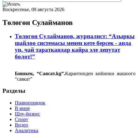
Воскресенье, 09 августа 2026
Төлөгөн Сулайманов
Төлөгөн Сулайманов, журналист: “Азыркы
шайлоо системасы менен кете берсек - анда
ун, чай тараткандар кайра эле депутат
болот!”
Бишкек, “Саясат.
kg
”.
Карантинден кийинки жашоого
“саякат”
Разделы
Правопорядок
В мире
Шоу-бизнес
Спорт
Видео
Аналитика