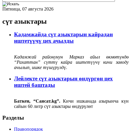
Пятница, 07 августа 2026
сүт азыктары
Кадамжайда сүт азыктарын кайрадан
иштетүүчү цех ачылды
Кадамжай районунун Марказ айыл өкмөтүндө
“Рахаттан” сүттү кайра иштетүүчү кичи заводу
ачылып, ишке түшүрүлдү.
Лейлекте сүт азыктарын өндүргөн цех
иштей баштады
Баткен, “Саясат.kg”.
Кичи ишканада азырынча күн
сайын 60 литр сүт азыктары өндүрүлөт
Разделы
Правопорядок