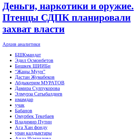
Деньги, наркотики и оружие.
Птенцы СДПК планировали
захват власти
Архив аналитики
БШКмандат
Эдил Осмонбетов
Бишкек ШИИБи
“Жаңы Муун”
Дастан Жумабеков
Абдыкерим МУРАТОВ
Дамира Сулпукорова
Элмурза Сатыбалдиев
имамдар
учак
Бабанов
Омурбек Текебаев
Владимир Путин
Ага Хан фонду
уран калдыктары
Аида Исмаилова