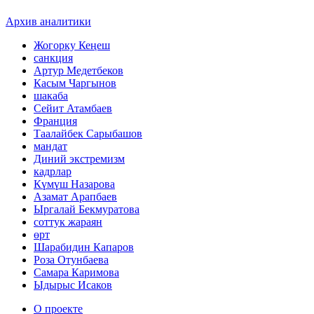
Архив аналитики
Жогорку Кеңеш
санкция
Артур Медетбеков
Касым Чаргынов
шакаба
Сейит Атамбаев
Франция
Таалайбек Сарыбашов
мандат
Диний экстремизм
кадрлар
Күмүш Назарова
Азамат Арапбаев
Ыргалай Бекмуратова
соттук жараян
өрт
Шарабидин Капаров
Роза Отунбаева
Самара Каримова
Ыдырыс Исаков
О проекте