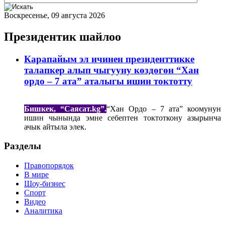
Воскресенье, 09 августа 2026
Президентик шайлоо
Карапайым эл ичинен президенттикке
талапкер алып чыгууну көздөгөн “Хан
ордо – 7 ата” аталыгы ишин токтотту
Бишкек, “Саясат.kg”.
“Хан Ордо – 7 ата” коомунун
ишин чынында эмне себептен токтоткону азырынча
ачык айтыла элек.
Разделы
Правопорядок
В мире
Шоу-бизнес
Спорт
Видео
Аналитика