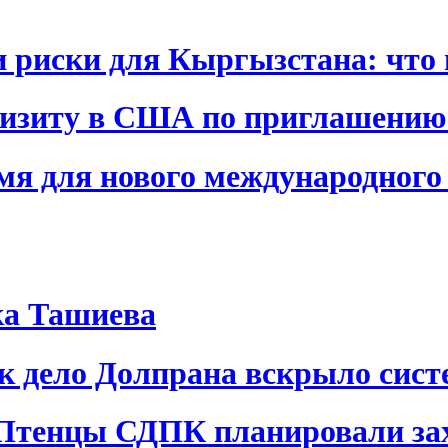
и риски для Кыргызстана: что 
визиту в США по приглашению
я для нового международного 
ка Ташиева
ак дело Долпрана вскрыло сис
 Птенцы СДПК планировали за