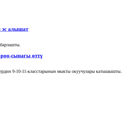
 эс алышат
абарлашты.
роо-сынагы өттү
тердин 9-10-11-класстарынын мыкты окуучулары катышышты.