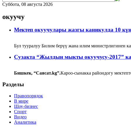
Суббота, 08 августа 2026
окуучу
Мектеп окуучулары жазгы каникулда 10 күн
Бул тууралуу Билим берүү жана илим министрлигинен к
Сузакта “Жылдын мыкты окуучусу-2017” ка
Бишкек, “Саясат.kg”.
Кароо-сынакка райондогу мектеп
Разделы
Правопорядок
В мире
Шоу-бизнес
Спорт
Видео
Аналитика