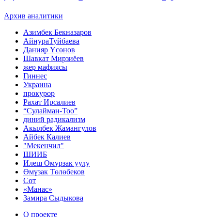
Архив аналитики
Азимбек Бекназаров
АйнураТуйбаева
Данияр Үсөнов
Шавкат Мирзиёев
жер мафиясы
Гиннес
Украина
прокурор
Рахат Ирсалиев
“Сулайман-Тоо”
диний радикализм
Акылбек Жамангулов
Айбек Калиев
"Мекенчил"
ШИИБ
Илеш Өмүрзак уулу
Өмүзак Төлөбеков
Сот
«Манас»
Замира Сыдыкова
О проекте