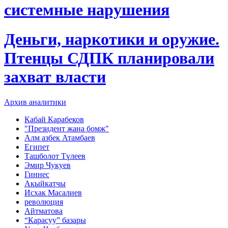
системные нарушения
Деньги, наркотики и оружие.
Птенцы СДПК планировали
захват власти
Архив аналитики
Кабай Карабеков
"Президент жана бомж"
Алм азбек Атамбаев
Египет
Ташболот Түлеев
Эмир Чукуев
Гиннес
Акыйкатчы
Исхак Масалиев
революция
Айтматова
“Карасуу” базары