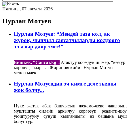
Пятница, 07 августа 2026
Нурлан Мотуев
Нурлан Мотуев: “Мендей таза кол, ак
жүрөк, чынчыл саясатчыларды колдоого
эл азыр даяр эмес!”
Бишкек, “Саясат.kg”.
Атактуу коомдук ишмер, “көмүр
королу”, “кыргыз Жириновскийи” Нурлан Мотуев
менен маек
Нурлан Мотуевдин эч кимге деле зыяны
жок болчу...
Нуке жатак абак башчысын жекеме-жеке чакырып,
мушташты онлайн аркылуу көргөзүп, реалити-шоу
уюштурууну сунуш кылгандыгы өз башына муш
болуптур.