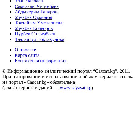
Улан Чалбаев
Самсаалы Четинбаев
Абдыкерим Гапаров
Улукбек Ормонов
Токтайым Үмөталиева
Улукбек Кочкоров
Нурбек Салымбаев
Таалайгүл Токтакунова
О проекте
Карта сайта
Контактная информация
© Информационно-аналитический портал “Саясат.kg”, 2011.
При цитировании и использовании любых материалов ссылка
на портал «Саясат.kg» обязательна
(для Интернет–изданий —
www.sayasat.kg
)