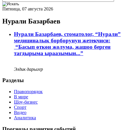
Пятница, 07 августа 2026
Нурали Базарбаев
Нурали Базарбаев, стоматолог, “Нурали”
медициналык борборунун жетекчиси:​​​​​​​
“Басып өткөн жолума, жашоо берген
тагдырыма ыраазымын...”
Элдик дарыгер
Разделы
Правопорядок
В мире
Шоу-бизнес
Спорт
Видео
Аналитика
Прогнозы развития событий