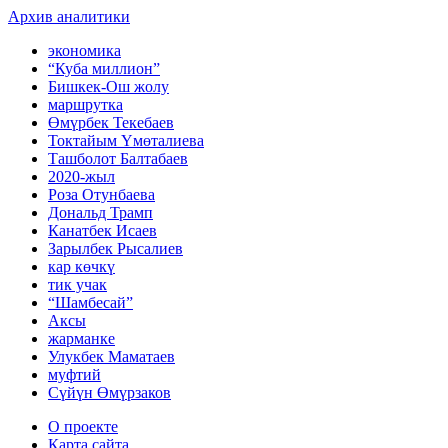
Архив аналитики
экономика
“Куба миллион”
Бишкек-Ош жолу
маршрутка
Өмүрбек Текебаев
Токтайым Үмөталиева
Ташболот Балтабаев
2020-жыл
Роза Отунбаева
Дональд Трамп
Канатбек Исаев
Зарылбек Рысалиев
кар көчкү
тик учак
“Шамбесай”
Аксы
жарманке
Улукбек Маматаев
муфтий
Сүйүн Өмүрзаков
О проекте
Карта сайта