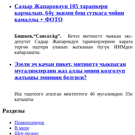
Садыр Жапаровдун 105 тарапкери
кармалып, 64ү экиден беш суткага чейин
камалды + ФОТО
Бишкек,
“
Саясат.
kg
”.
Кечээ митингге чыккан экс-
депутат Садыр Жапаровдун тарапкерлерине карата
тергөө иштери уланып жатканын бүгүн ИИМден
кабарлашты.
Эзели эч качан пикет, митингге чыкпаган
мугалимдердин жаз алды менен козголуп
жатышы эмненин белгиси?
Иш таштоого аталган мектептеги 40 мугалимдин 35и
катышты
Разделы
Правопорядок
В мире
Шоу-бизнес