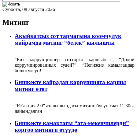
Суббота, 08 августа 2026
Митинг
Акыйкатсыз сот тармагына коомчулук
майрамда митинг “белек” кылышты
"Биз коррупционер сотторго каршыбыз”, “Долой
коррумпированных судей?”, “Негизсиз камалгандар
бошотулсун!”
Бишкекте кайрадан коррупцияга каршы
митинг өтөт
“REакция 2.0” аталышындагы митинг бүгүн саат 11.30га
дайындалган
Бишкекте камактагы “ата-мекенчилерди”
коргоо митинги өтүүдө