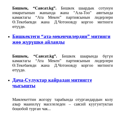
Бишкек, “Саясат.kg”.
Бишкек шаардык сотунун
имаратынын жанында жана "Ала-Тоо" аянтында
камактагы “Ата Мекен” партиясынын лидерлери
Ө.Текебаевди жана Д.Чотоновду коргоо митинги
өтүүдө.
Бишкектеги “ата-мекенчилердин” митинги
жөө жүрүшкө айланды
Бишкек, “Саясат.kg”.
Бишкек шаарында бүгүн
камактагы “Ата Мекен” партиясынын лидерлери
Ө.Текебаевди жана Д.Чотоновду коргоо митинги
өтүүдө.
Дача-Сулуктар кайрадан митингге
чыгышты
Мамлекеттин жогору тарабында отургандардын колу
азыр маанилүү маселеледен – саясий куугунтуктан
бошобой турган чак...