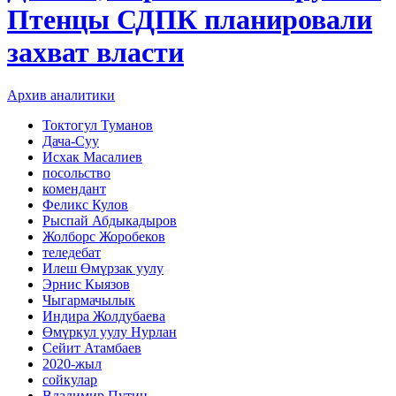
Птенцы СДПК планировали
захват власти
Архив аналитики
Токтогул Туманов
Дача-Суу
Исхак Масалиев
посольство
комендант
Феликс Кулов
Рыспай Абдыкадыров
Жолборс Жоробеков
теледебат
Илеш Өмүрзак уулу
Эрнис Кыязов
Чыгармачылык
Индира Жолдубаева
Өмүркул уулу Нурлан
Сейит Атамбаев
2020-жыл
сойкулар
Владимир Путин