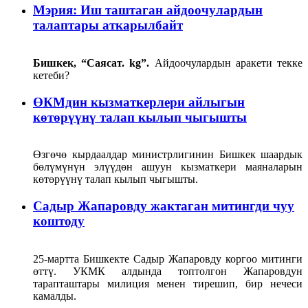
Мэрия: Иш таштаган айдоочулардын
талаптары аткарылбайт
Бишкек, “Саясат. kg”.
Айдоочулардын аракети текке
кетеби?
ӨКМдин кызматкерлери айлыгын
көтөрүүнү талап кылып чыгышты
Өзгөчө кырдаалдар министрлигинин Бишкек шаардык
бөлүмүнүн элүүдөн ашуун кызматкери маяналарын
көтөрүүнү талап кылып чыгышты.
Садыр Жапаровду жактаган митингди чуу
коштоду
25-мартта Бишкекте Садыр Жапаровду коргоо митинги
өттү. УКМК алдында топтолгон Жапаровдун
тарапташтары милиция менен тирешип, бир нечеси
камалды.