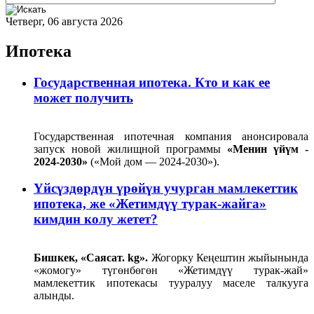
Четверг, 06 августа 2026
Ипотека
Государственная ипотека. Кто и как ее
может получить
Государственная ипотечная компания анонсировала
запуск новой жилищной программы
«Менин үйүм -
2024-2030»
(«Мой дом — 2024-2030»).
Үйсүздөрдүн үрөйүн учурган мамлекеттик
ипотека, же «Жетимдүү турак-жайга»
кимдин колу жетет?
Бишкек, «Саясат. kg».
Жогорку Кеңештин жыйынында
«жомогу» түгөнбөгөн «Жетимдүү турак-жай»
мамлекеттик ипотекасы тууралуу маселе талкууга
алынды.