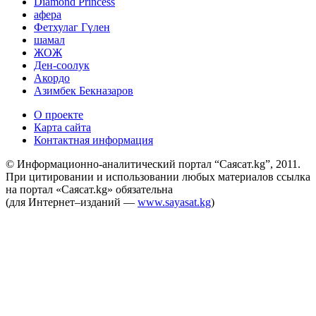
Diamond Princess
афера
Фетхулаг Гүлен
шамал
ЖОЖ
Ден-соолук
Акордо
Азимбек Бекназаров
О проекте
Карта сайта
Контактная информация
© Информационно-аналитический портал “Саясат.kg”, 2011.
При цитировании и использовании любых материалов ссылка
на портал «Саясат.kg» обязательна
(для Интернет–изданий —
www.sayasat.kg
)