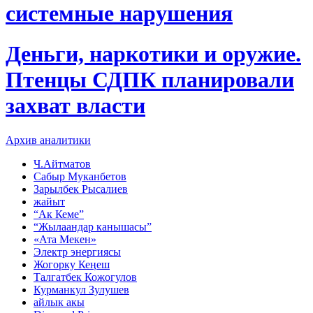
системные нарушения
Деньги, наркотики и оружие.
Птенцы СДПК планировали
захват власти
Архив аналитики
Ч.Айтматов
Сабыр Муканбетов
Зарылбек Рысалиев
жайыт
“Ак Кеме”
“Жылаандар канышасы”
«Ата Мекен»
Электр энергиясы
Жогорку Кеӊеш
Талгатбек Кожогулов
Курманкул Зулушев
айлык акы