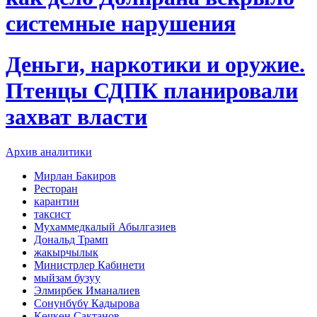
системные нарушения
Деньги, наркотики и оружие.
Птенцы СДПК планировали
захват власти
Архив аналитики
Мирлан Бакиров
Ресторан
карантин
таксист
Мухаммедкалый Абылгазиев
Дональд Трамп
жакырчылык
Министрлер Кабинети
мыйзам бузуу
Элмирбек Иманалиев
Сонунбүбү Кадырова
Көчкөн Сактанов