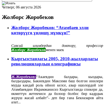
Четверг, 06 августа 2026
Жолборс Жоробеков
Жолборс Жоробеков:​​​​​​​ “Атамбаев элди
көтөрүүгө үндөшү мүмкүн!”
Саясий илимдердин доктору, профессор
Жолборс
Жоробеков
менен маек
Кыргызстандагы 2005, 2010-жылдардагы
революциялардын олеографиясы
Ж.Жоробеков:
“Акаевдин балдары, кыздары,
балдыздары, Бакиевдин Максими баш болгон инилери
мурда кандай роль ойноп келсе, азыр ошолордой эле
Атамбаевдин Икрамжанисиз Кыргызстанда спикери да,
өкмөттүн жетекчиси да болоор болбос бир кадрдык
жүрүш жасай албайт”- деп бир гана Бекназаров айта
алат...