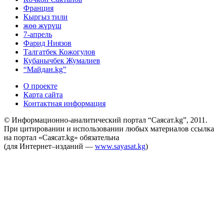
Франция
Кыргыз тили
жөө жүрүш
7-апрель
Фарид Ниязов
Талгатбек Кожогулов
Кубанычбек Жумалиев
“Майдан.kg”
О проекте
Карта сайта
Контактная информация
© Информационно-аналитический портал “Саясат.kg”, 2011.
При цитировании и использовании любых материалов ссылка
на портал «Саясат.kg» обязательна
(для Интернет–изданий —
www.sayasat.kg
)