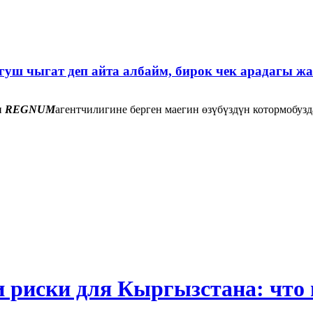
огуш чыгат деп айта албайм, бирок чек арадагы ж
н
REGNUM
агентчилигине берген маегин өзүбүздүн котормобузд
и риски для Кыргызстана: что 