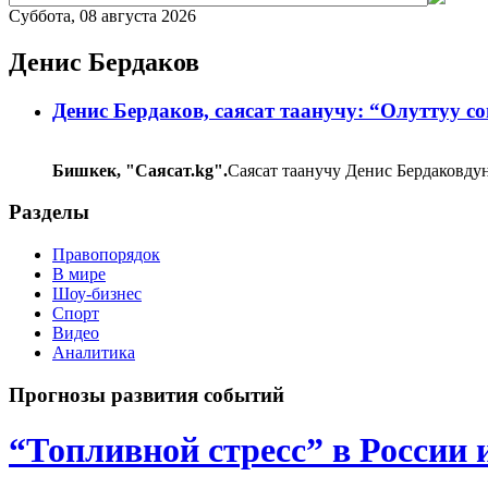
Суббота, 08 августа 2026
Денис Бердаков
Денис Бердаков, саясат таанучу: “Олуттуу с
Бишкек, "Саясат.kg".
Саясат таанучу Денис Бердаковду
Разделы
Правопорядок
В мире
Шоу-бизнес
Спорт
Видео
Аналитика
Прогнозы развития событий
“Топливной стресс” в России 