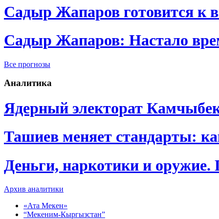
Садыр Жапаров готовится к 
Садыр Жапаров: Настало врем
Все прогнозы
Аналитика
Ядерный электорат Камчыбе
Ташиев меняет стандарты: к
Деньги, наркотики и оружие.
Архив аналитики
«Ата Мекен»
“Мекеним-Кыргызстан”