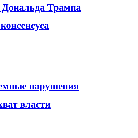
 Дональда Трампа
консенсуса
темные нарушения
хват власти