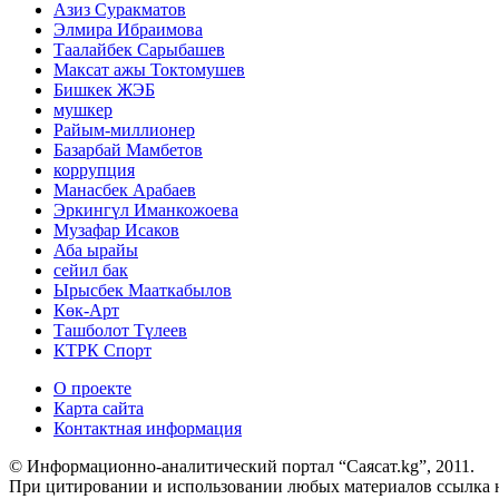
Азиз Суракматов
Элмира Ибраимова
Таалайбек Сарыбашев
Максат ажы Токтомушев
Бишкек ЖЭБ
мушкер
Райым-миллионер
Базарбай Мамбетов
коррупция
Манасбек Арабаев
Эркингүл Иманкожоева
Музафар Исаков
Аба ырайы
сейил бак
Ырысбек Мааткабылов
Көк-Арт
Ташболот Түлеев
КТРК Спорт
О проекте
Карта сайта
Контактная информация
© Информационно-аналитический портал “Саясат.kg”, 2011.
При цитировании и использовании любых материалов ссылка на