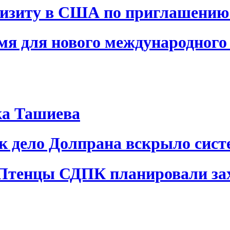
визиту в США по приглашению
я для нового международного 
ка Ташиева
ак дело Долпрана вскрыло сис
 Птенцы СДПК планировали за