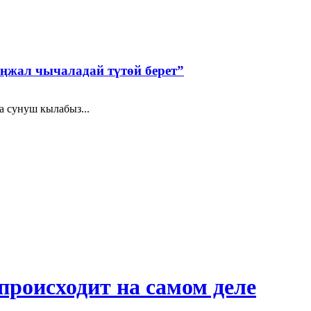
аңжал чычаладай түтөй берет”
а сунуш кылабыз...
происходит на самом деле