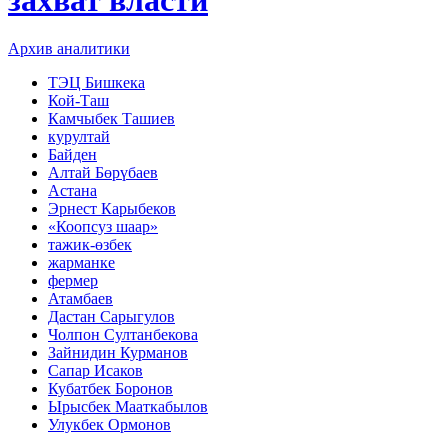
Архив аналитики
ТЭЦ Бишкека
Кой-Таш
Камчыбек Ташиев
курултай
Байден
Алтай Бөрүбаев
Астана
Эрнест Карыбеков
«Коопсуз шаар»
тажик-өзбек
жарманке
фермер
Атамбаев
Дастан Сарыгулов
Чолпон Султанбекова
Зайнидин Курманов
Сапар Исаков
Кубатбек Боронов
Ырысбек Мааткабылов
Улукбек Ормонов