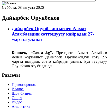
Суббота, 08 августа 2026
Дайырбек Орунбеков
Дайырбек Орунбеков менен Алмаз
Атамбаевдин соттошуусу кайрадан 27-
мартта уланат
Бишкек, “Саясат.kg”.
Президент Алмаз Атамбаев
менен журналист Дайырбек Орунбековдун соту 27-
мартта шаардык сотто кайрадан уланат. Бул тууралуу
Орунбеков өзү билдирди.
Разделы
Правопорядок
В мире
Шоу-бизнес
Спорт
Видео
Аналитика