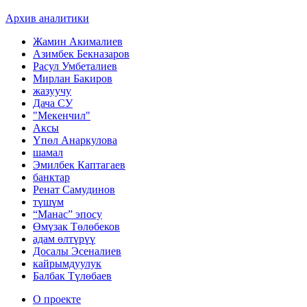
Архив аналитики
Жамин Акималиев
Азимбек Бекназаров
Расул Умбеталиев
Мирлан Бакиров
жазуучу
Дача СУ
"Мекенчил"
Аксы
Үпөл Анаркулова
шамал
Эмилбек Каптагаев
банктар
Ренат Самудинов
түшүм
“Манас” эпосу
Өмүзак Төлөбеков
адам өлтүрүү
Досалы Эсеналиев
кайрымдуулук
Балбак Түлөбаев
О проекте