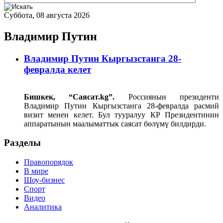
Суббота, 08 августа 2026
Владимир Путин
Владимир Путин Кыргызстанга 28-
февралда келет
Бишкек, “Саясат.kg”.
Россиянын президенти
Владимир Путин Кыргызстанга 28-февралда расмий
визит менен келет. Бул тууралуу КР Президентинин
аппаратынын маалыматтык саясат бөлүмү билдирди.
Разделы
Правопорядок
В мире
Шоу-бизнес
Спорт
Видео
Аналитика