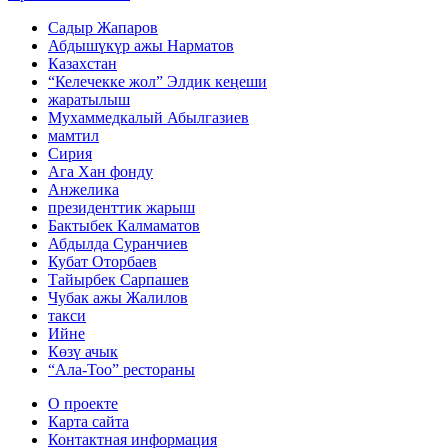
Садыр Жапаров
Абдышүкүр ажы Нарматов
Казахстан
“Келечекке жол” Элдик кеңеши
жаратылыш
Мухаммедкалый Абылгазиев
мамтил
​​​​​​​Сирия
Ага Хан фонду
Анжелика
президенттик жарыш
Бактыбек Калмаматов
Абдылда Суранчиев
Кубат Оторбаев
Тайырбек Сарпашев
Чубак ажы Жалилов
такси
Ийне
Көзү ачык
“Ала-Тоо” рестораны
О проекте
Карта сайта
Контактная информация