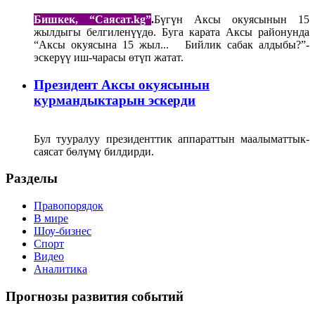
Бишкек, “Саясат.kg”
.
Бүгүн Аксы окуясынын 15
жылдыгы белгиленүүдө. Буга карата Аксы районунда
“Аксы окуясына 15 жыл... Бийлик сабак алдыбы?”-
эскерүү иш-чарасы өтүп жатат.
Президент Аксы окуясынын
курмандыктарын эскерди
Бул тууралуу президенттик аппараттын маалыматтык-
саясат бөлүмү билдирди.
Разделы
Правопорядок
В мире
Шоу-бизнес
Спорт
Видео
Аналитика
Прогнозы развития событий