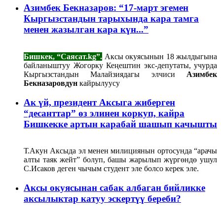
Азимбек Бекназаров: “17-март эгемен
Кыргызстандын тарыхында кара тамга
менен жазылган кара күн...”
Бишкек, “Саясат.kg”.
Аксы окуясынын 18 жылдыгына
байланыштуу Жогорку Кеңештин экс-депутаты, учурда
Кыргызстандын Малайзиядагы элчиси
Азимбек
Бекназаровдун
кайрылуусу
Ак үй, президент Аксыга жиберген
“десанттар” өз элинен коркуп, кайра
Бишкекке артын карабай шашып качышты
Т.Акун Аксыда эл менен милициянын ортосунда “арачы
алты таяк жейт” болуп, башы жарылып жүргөндө ушул
С.Исаков деген чычым студент эле болсо керек эле.
Аксы окуясынан сабак албаган бийликке
аксылыктар катуу эскертүү береби?