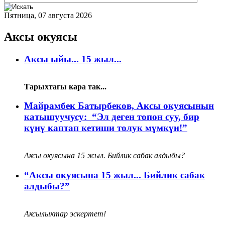
Пятница, 07 августа 2026
Аксы окуясы
Аксы ыйы... 15 жыл...
Тарыхтагы кара так...
Майрамбек Батырбеков, Аксы окуясынын
катышуучусу: ​​​​​​​“Эл деген топон суу, бир
күнү каптап кетиши толук мүмкүн!”
Аксы окуясына 15 жыл. Бийлик сабак алдыбы?
“Аксы окуясына 15 жыл... Бийлик сабак
алдыбы?”
Аксылыктар эскертет!