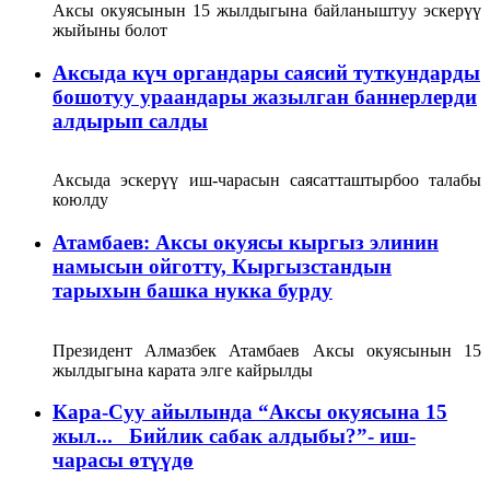
Аксы окуясынын 15 жылдыгына байланыштуу эскерүү
жыйыны болот
Аксыда күч органдары саясий туткундарды
бошотуу ураандары жазылган баннерлерди
алдырып салды
Аксыда эскерүү иш-чарасын саясатташтырбоо талабы
коюлду
Атамбаев: Аксы окуясы кыргыз элинин
намысын ойготту, Кыргызстандын
тарыхын башка нукка бурду
Президент Алмазбек Атамбаев Аксы окуясынын 15
жылдыгына карата элге кайрылды
Кара-Суу айылында “Аксы окуясына 15
жыл... Бийлик сабак алдыбы?”- иш-
чарасы өтүүдө