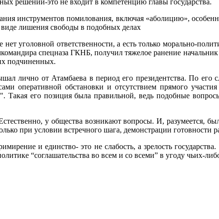
ебных решений-это не входит в компетенцию главы государства.
вания инструментов помилования, включая «аболицию», особенн
 виде лишения свободы в подобных делах
е нет уголовной ответственности, а есть только морально-поли
амкомандира спецназа ГКНБ, получил тяжелое ранение начальник 
них подчиненных.
слышал лично от Атамбаева в период его президентства. По его 
ами оперативной обстановки и отсутствием прямого участия 
ну". Такая его позиция была правильной, ведь подобные вопро
 Естественно, у общества возникают вопросы. И, разумеется, б
олько при условии встречного шага, демонстрации готовности р
римирение и единство- это не слабость, а зрелость государства.
политике “соглашательства во всем и со всеми” в угоду чьих-либ