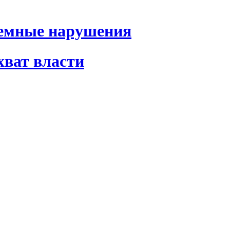
темные нарушения
хват власти