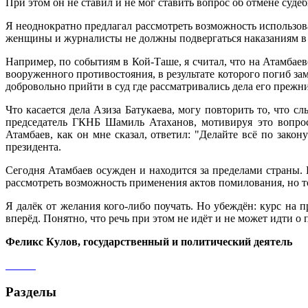
При этом он не ставил и не мог ставить вопрос об отмене суд
Я неоднократно предлагал рассмотреть возможность использо
женщины и журналисты не должны подвергаться наказаниям в
Например, по событиям в Кой-Таше, я считал, что на Атамбаев
вооруженного противостояния, в результате которого погиб з
добровольно прийти в суд где рассматривались дела его преж
Что касается дела Азиза Батукаева, могу повторить то, что 
председатель ГКНБ Шамиль Атаханов, мотивируя это вопрос
Атамбаев, как он мне сказал, ответил: "Делайте всё по зако
президента.
Сегодня Атамбаев осужден и находится за пределами страны.
рассмотреть возможность применения актов помилования, но т
Я далёк от желания кого-либо поучать. Но убеждён: курс на п
вперёд. Понятно, что речь при этом не идёт и не может идти о 
Феликс Кулов, государственный и политический деятель
Разделы