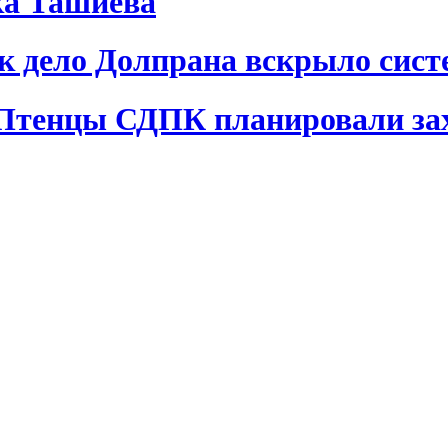
ка Ташиева
ак дело Долпрана вскрыло сис
 Птенцы СДПК планировали за