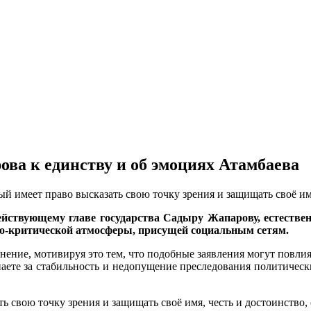
ва к единству и об эмоциях Атамбаева
й имеет право высказать свою точку зрения и защищать своё имя
ствующему главе государства Садыру Жапарову, естествен
но-критической атмосферы, присущей социальным сетям.
мнение, мотивируя это тем, что подобные заявления могут повл
паете за стабильность и недопущение преследования политичес
ь свою точку зрения и защищать своё имя, честь и достоинство, 