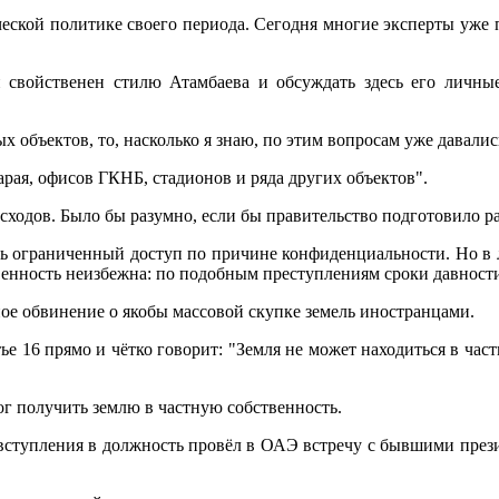
ической политике своего периода. Сегодня многие эксперты уже
 свойственен стилю Атамбаева и обсуждать здесь его личны
х объектов, то, насколько я знаю, по этим вопросам уже давали
рая, офисов ГКНБ, стадионов и ряда других объектов".
асходов. Было бы разумно, если бы правительство подготовило р
ть ограниченный доступ по причине конфиденциальности. Но в
венность неизбежна: по подобным преступлениям сроки давност
ное обвинение о якобы массовой скупке земель иностранцами.
ье 16 прямо и чётко говорит: "Земля не может находиться в ча
г получить землю в частную собственность.
 вступления в должность провёл в ОАЭ встречу с бывшими прези