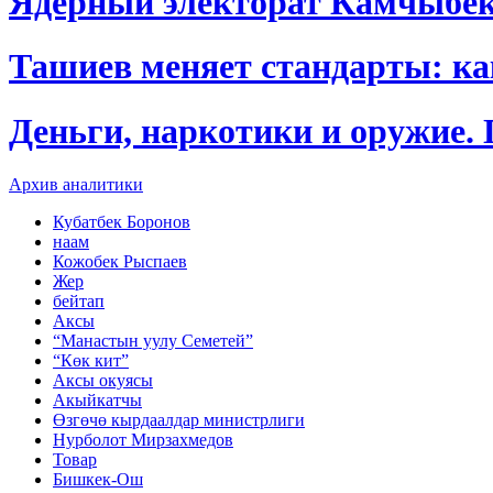
Ядерный электорат Камчыбе
Ташиев меняет стандарты: к
Деньги, наркотики и оружие.
Архив аналитики
Кубатбек Боронов
наам
Кожобек Рыспаев
Жер
бейтап
Аксы
“Манастын уулу Семетей”
“Көк кит”
Аксы окуясы
Акыйкатчы
Өзгөчө кырдаалдар министрлиги
Нурболот Мирзахмедов
Товар
Бишкек-Ош