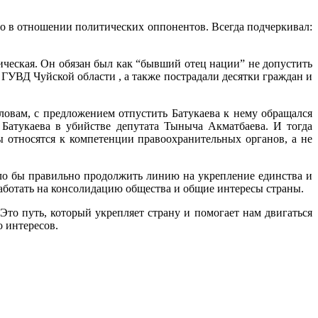
о в отношении политических оппонентов. Всегда подчеркивал:
тическая. Он обязан был как “бывший отец нации” не допустить
ГУВД Чуйской области , а также пострадали десятки граждан и
словам, с предложением отпустить Батукаева к нему обращался
Батукаева в убийстве депутата Тыныча Акматбаева. И тогда
сы относятся к компетенции правоохранительных органов, а не
ыло бы правильно продолжить линию на укрепление единства и
аботать на консолидацию общества и общие интересы страны.
 Это путь, который укрепляет страну и помогает нам двигаться
о интересов.