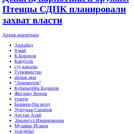
Птенцы СДПК планировали
захват власти
Архив аналитики
Ашхабад
9-май
К.Боронов
Карусель
суу каналы
Түркмөнстан
айлык акы
“Локомотив”
Кубанычбек Кадыров
Жогорку Кеӊеш
түшүм
Бишкек-Ош жолу
Зулпукар Сапанов
Арстан Алай
Эркингүл Иманкожоева
Музафар Исаков
теледебат