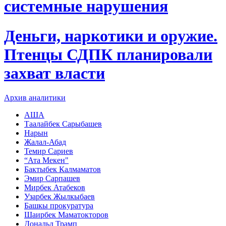
системные нарушения
Деньги, наркотики и оружие.
Птенцы СДПК планировали
захват власти
Архив аналитики
АША
Таалайбек Сарыбашев
Нарын
Жалал-Абад
Темир Сариев
“Ата Мекен"
Бактыбек Калмаматов
Эмир Сарпашев
Мирбек Атабеков
Узарбек Жылкыбаев
Башкы прокуратура
Шаирбек Маматокторов
Дональд Трамп