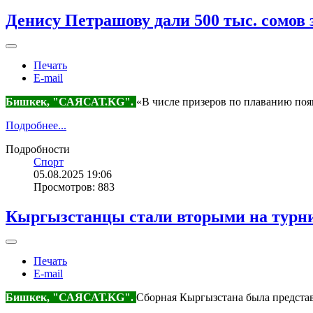
Денису Петрашову дали 500 тыс. сомов 
Печать
E-mail
Бишкек, "САЯСАТ.KG".
«В числе призеров по плаванию поя
Подробнее...
Подробности
Спорт
05.08.2025 19:06
Просмотров: 883
Кыргызстанцы стали вторыми на турни
Печать
E-mail
Бишкек, "САЯСАТ.KG".
Сборная Кыргызстана была представ