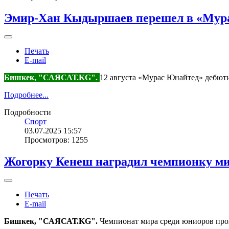
Эмир-Хан Кыдыршаев перешел в «Мур
Печать
E-mail
Бишкек, "САЯСАТ.KG".
12 августа «Мурас Юнайтед» дебюти
Подробнее...
Подробности
Спорт
03.07.2025 15:57
Просмотров: 1255
Жогорку Кенеш наградил чемпионку ми
Печать
E-mail
Бишкек, "САЯСАТ.KG".
Чемпионат мира среди юниоров про