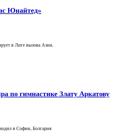
ас Юнайтед»
рует в Лиге вызова Азии.
ра по гимнастике Злату Аркатову
ходил в Софии, Болгария