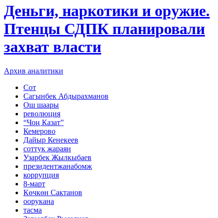
Деньги, наркотики и оружие.
Птенцы СДПК планировали
захват власти
Архив аналитики
Сот
Сагынбек Абдырахманов
Ош шаары
революция
“Чоң Казат”
Кемерово
Дайыр Кенекеев
соттук жараян
Узарбек Жылкыбаев
президентжанабомж
коррупция
8-март
Көчкөн Сактанов
оорукана
тасма