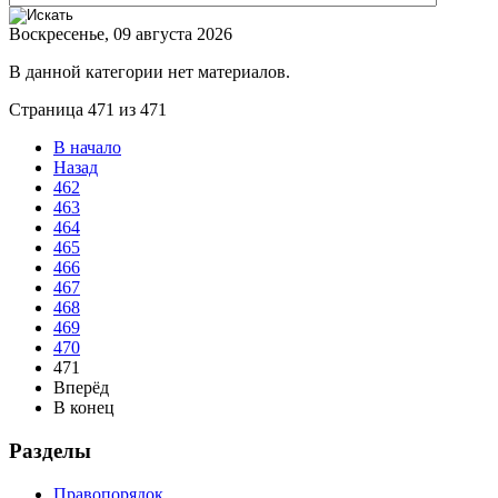
Воскресенье, 09 августа 2026
В данной категории нет материалов.
Страница 471 из 471
В начало
Назад
462
463
464
465
466
467
468
469
470
471
Вперёд
В конец
Разделы
Правопорядок