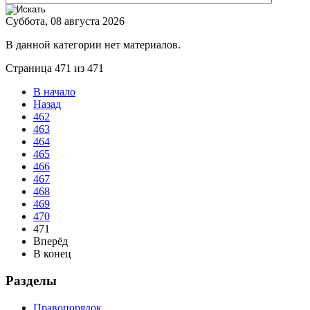
Суббота, 08 августа 2026
В данной категории нет материалов.
Страница 471 из 471
В начало
Назад
462
463
464
465
466
467
468
469
470
471
Вперёд
В конец
Разделы
Правопорядок