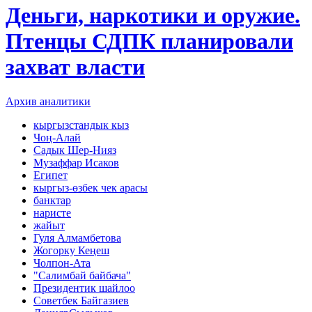
Деньги, наркотики и оружие.
Птенцы СДПК планировали
захват власти
Архив аналитики
кыргызстандык кыз
Чоң-Алай
Садык Шер-Нияз
Музаффар Исаков
Египет
кыргыз-өзбек чек арасы
банктар
наристе
жайыт
Гуля Алмамбетова
Жогорку Кеңеш
Чолпон-Ата
"Салимбай байбача"
Президентик шайлоо
Советбек Байгазиев