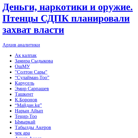
Деньги, наркотики и оружие.
Птенцы СДПК планировали
захват власти
Архив аналитики
Ак калпак
Замира Сыдыкова
ОшМУ
"Солтон Сары"
“Сулайман-Тоо”
Карусель
Эмир Сарпашев
Ташкент
К.Боронов
“Майдан.kg”
Нарын Айып
Теңир-Тоо
Ымыркай
Табылды Акеров
чек ара