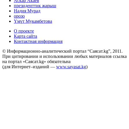
Аскар Акаев
президенттик жарыш
Надия Мурад
орозо
Үмүт Мукамбетова
О проекте
Карта сайта
Контактная информация
© Информационно-аналитический портал “Саясат.kg”, 2011.
При цитировании и использовании любых материалов ссылка
на портал «Саясат.kg» обязательна
(для Интернет–изданий —
www.sayasat.kg
)