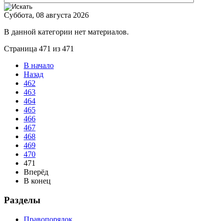
Суббота, 08 августа 2026
В данной категории нет материалов.
Страница 471 из 471
В начало
Назад
462
463
464
465
466
467
468
469
470
471
Вперёд
В конец
Разделы
Правопорядок