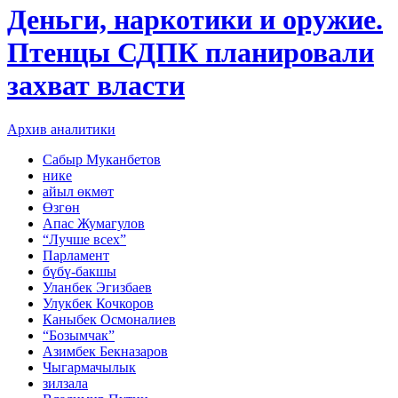
Деньги, наркотики и оружие.
Птенцы СДПК планировали
захват власти
Архив аналитики
Сабыр Муканбетов
нике
айыл өкмөт
Өзгөн
Апас Жумагулов
“Лучше всех”
Парламент
бүбү-бакшы
Уланбек Эгизбаев
Улукбек Кочкоров
Каныбек Осмоналиев
“Бозымчак”
Азимбек Бекназаров
Чыгармачылык
зилзала