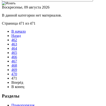
Воскресенье, 09 августа 2026
В данной категории нет материалов.
Страница 471 из 471
В начало
Назад
462
463
464
465
466
467
468
469
470
471
Вперёд
В конец
Разделы
Правопорядок