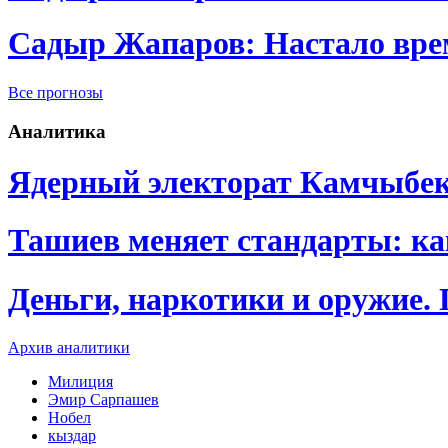
Садыр Жапаров: Настало врем
Все прогнозы
Аналитика
Ядерный электорат Камчыбе
Ташиев меняет стандарты: к
Деньги, наркотики и оружие.
Архив аналитики
Милиция
Эмир Сарпашев
Нобел
кыздар