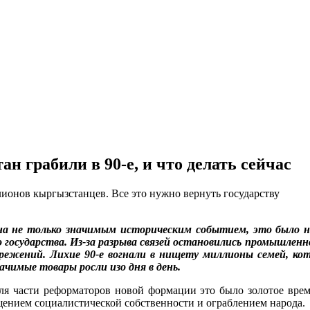
н грабили в 90-е, и что делать сейчас
лионов кыргызстанцев. Все это нужно вернуть государству
на не только значимым историческим событием, это было н
го государства. Из-за разрыва связей остановились промышлен
ережений. Лихие 90-е вогнали в нищету миллионы семей, ко
ачимые товары росли изо дня в день.
я части реформаторов новой формации это было золотое время
щением социалистической собственности и ограблением народа.