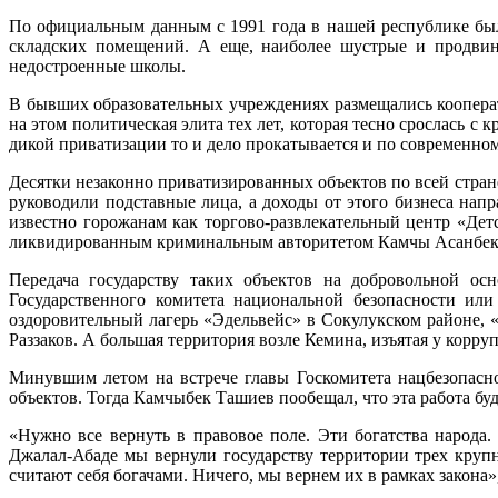
По официальным данным с 1991 года в нашей республике было
складских помещений. А еще, наиболее шустрые и продвину
недостроенные школы.
В бывших образовательных учреждениях размещались кооперат
на этом политическая элита тех лет, которая тесно срослась с
дикой приватизации то и дело прокатывается и по современно
Десятки незаконно приватизированных объектов по всей стран
руководили подставные лица, а доходы от этого бизнеса на
известно горожанам как торгово-развлекательный центр «Де
ликвидированным криминальным авторитетом Камчы Асанбеком 
Передача государству таких объектов на добровольной ос
Государственного комитета национальной безопасности или
оздоровительный лагерь «Эдельвейс» в Сокулукском районе, 
Раззаков. А большая территория возле Кемина, изъятая у корр
Минувшим летом на встрече главы Госкомитета нацбезопасно
объектов. Тогда Камчыбек Ташиев пообещал, что эта работа буд
«Нужно все вернуть в правовое поле. Эти богатства народа.
Джалал-Абаде мы вернули государству территории трех круп
считают себя богачами. Ничего, мы вернем их в рамках закона»