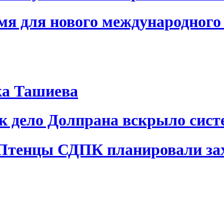
я для нового международного 
ка Ташиева
ак дело Долпрана вскрыло сис
 Птенцы СДПК планировали за