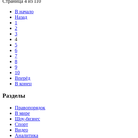
Страница 4 из 110
В начало
Назад
1
2
3
4
5
6
7
8
9
10
Вперёд
В конец
Разделы
Правопорядок
В мире
Шоу-бизнес
Спорт
Видео
Аналитика