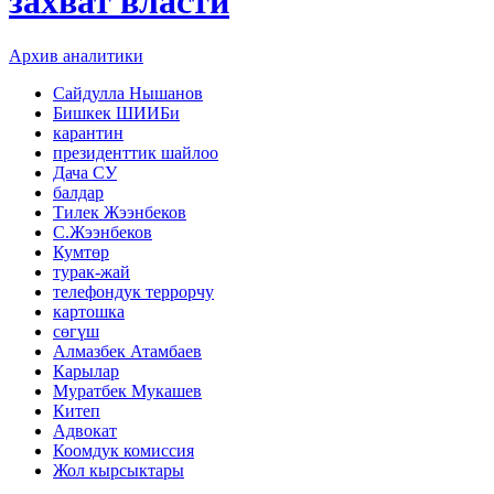
захват власти
Архив аналитики
Сайдулла Нышанов
Бишкек ШИИБи
карантин
президенттик шайлоо
Дача СУ
балдар
Тилек Жээнбеков
С.Жээнбеков
Кумтөр
турак-жай
телефондук террорчу
картошка
сөгүш
Алмазбек Атамбаев
Карылар
Муратбек Мукашев
Китеп
Адвокат
Коомдук комиссия
Жол кырсыктары