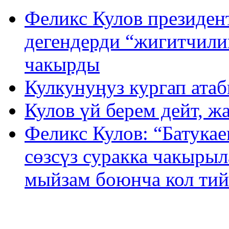
Феликс Кулов президен
дегендерди “жигитчили
чакырды
Кулкунуӊуз кургап атаб
Кулов үй берем дейт, 
Феликс Кулов: “Батука
сөзсүз суракка чакырыл
мыйзам боюнча кол ти