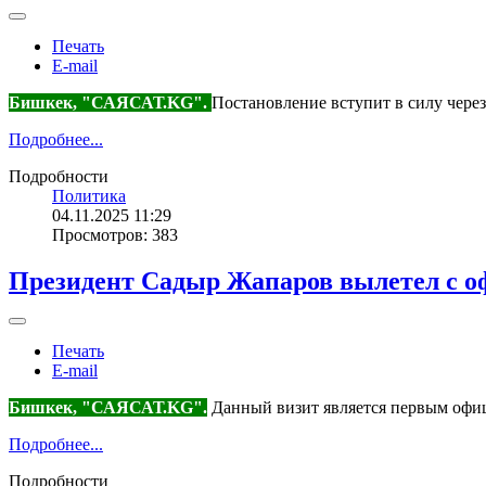
Печать
E-mail
Бишкек, "САЯСАТ.KG".
Постановление вступит в силу через
Подробнее...
Подробности
Политика
04.11.2025 11:29
Просмотров: 383
Президент Садыр Жапаров вылетел с о
Печать
E-mail
Бишкек, "САЯСАТ.KG".
Данный визит является первым офиц
Подробнее...
Подробности