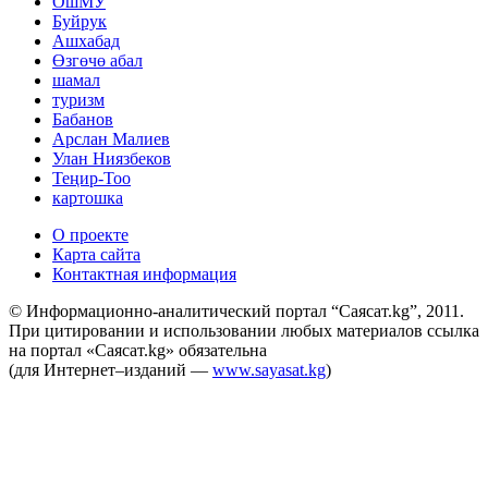
ОшМУ
Буйрук
Ашхабад
Өзгөчө абал
шамал
туризм
Бабанов
Арслан Малиев
Улан Ниязбеков
Теңир-Тоо
картошка
О проекте
Карта сайта
Контактная информация
© Информационно-аналитический портал “Саясат.kg”, 2011.
При цитировании и использовании любых материалов ссылка
на портал «Саясат.kg» обязательна
(для Интернет–изданий —
www.sayasat.kg
)