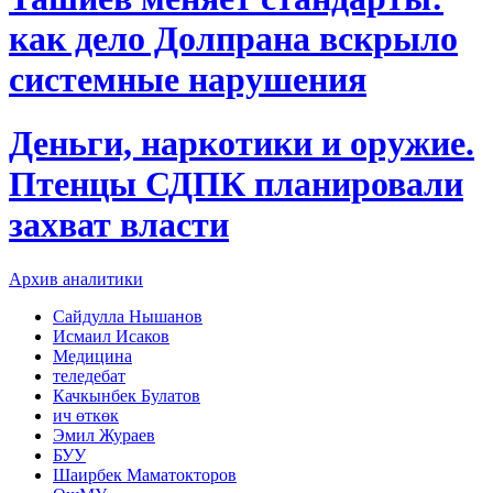
как дело Долпрана вскрыло
системные нарушения
Деньги, наркотики и оружие.
Птенцы СДПК планировали
захват власти
Архив аналитики
Сайдулла Нышанов
Исмаил Исаков
Медицина
теледебат
Качкынбек Булатов
ич өткөк
Эмил Жураев
БУУ
Шаирбек Маматокторов