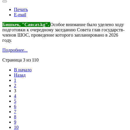
Печать
E-mail
Бишкек, "Саясат.kg".
Особое внимание было уделено ходу
подготовки к очередному заседанию Совета глав государств-
членов ШОС, проведение которого запланировано в 2026
году.
Подробнее...
Страница 3 из 110
В начало
Назад
1
2
3
4
5
6
7
8
9
10