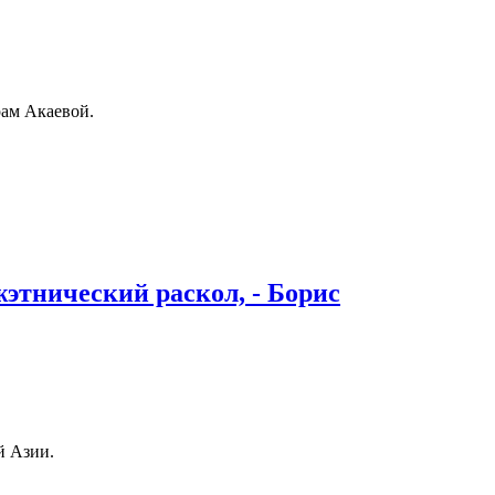
рам Акаевой.
жэтнический раскол, - Борис
й Азии.