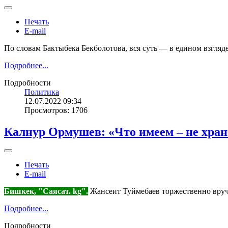
Печать
E-mail
По словам Бактыбека Бекболотова, вся суть — в едином взгляде
Подробнее...
Подробности
Политика
12.07.2022 09:34
Просмотров: 1706
Калнур Ормушев: «Что имеем – не храни
Печать
E-mail
Бишкек, "Саясат. kg".
Жансеит Туймебаев торжественно вруч
Подробнее...
Подробности