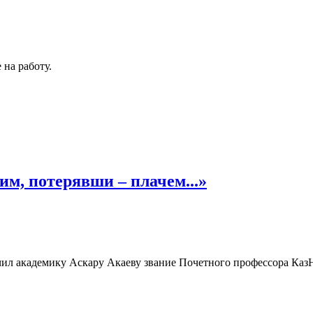
 на работу.
м, потерявши – плачем...»
ил академику Аскару Акаеву звание Почетного профессора Ка