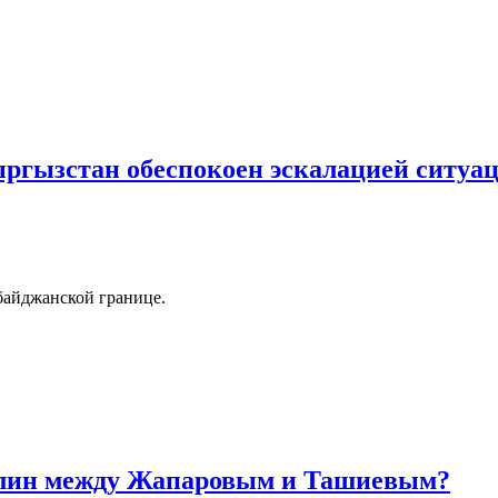
ргызстан обеспокоен эскалацией ситуа
байджанской границе.
клин между Жапаровым и Ташиевым?