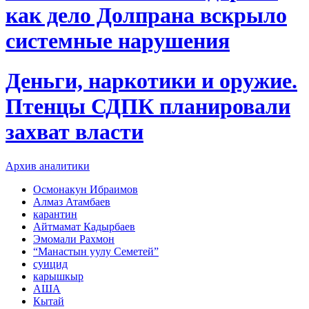
как дело Долпрана вскрыло
системные нарушения
Деньги, наркотики и оружие.
Птенцы СДПК планировали
захват власти
Архив аналитики
Осмонакун Ибраимов
Алмаз Атамбаев
карантин
Айтмамат Кадырбаев
Эмомали Рахмон
“Манастын уулу Семетей”
суицид
карышкыр
АША
Кытай