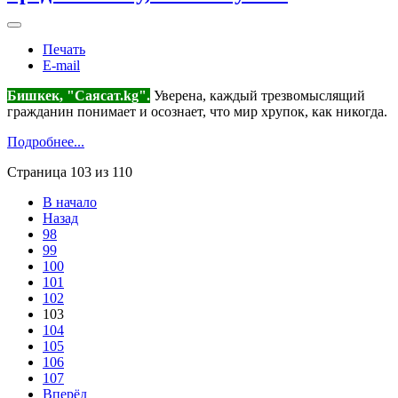
Печать
E-mail
Бишкек, "Саясат.kg".
Уверена, каждый трезвомыслящий
гражданин понимает и осознает, что мир хрупок, как никогда.
Подробнее...
Страница 103 из 110
В начало
Назад
98
99
100
101
102
103
104
105
106
107
Вперёд