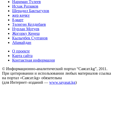
Нариман Түлеев
Исхак Раззаков
Шерадил Бактыгулов
жер көчкү
8-март
Төлөгөн Келдибаев
Нурлан Мотуев
Жогорку Кеӊеш
Кылычбек Султанов
Абамайдан
О проекте
Карта сайта
Контактная информация
© Информационно-аналитический портал “Саясат.kg”, 2011.
При цитировании и использовании любых материалов ссылка
на портал «Саясат.kg» обязательна
(для Интернет–изданий —
www.sayasat.kg
)