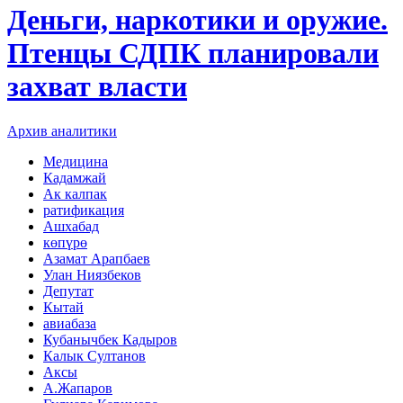
Деньги, наркотики и оружие.
Птенцы СДПК планировали
захват власти
Архив аналитики
Медицина
Кадамжай
Ак калпак
ратификация
Ашхабад
көпүрө
Азамат Арапбаев
Улан Ниязбеков
Депутат
Кытай
авиабаза
Кубанычбек Кадыров
Калык Султанов
Аксы
А.Жапаров