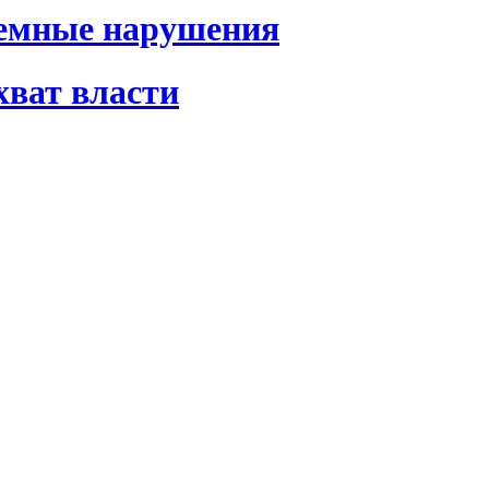
темные нарушения
хват власти