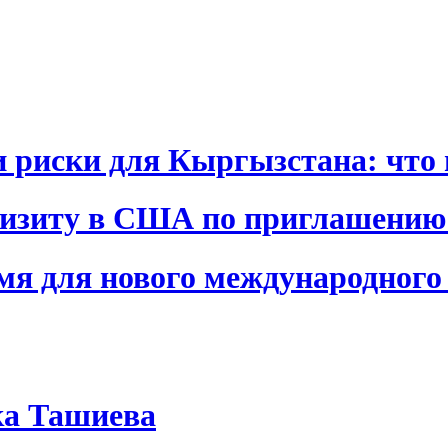
и риски для Кыргызстана: что 
визиту в США по приглашению
я для нового международного 
ка Ташиева