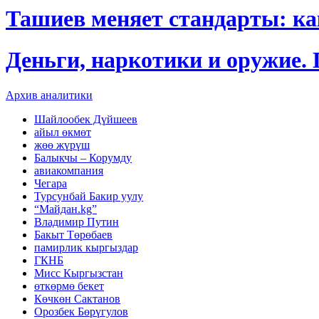
Ташиев меняет стандарты: к
Деньги, наркотики и оружие.
Архив аналитики
Шайлообек Дүйшеев
айыл өкмөт
жөө жүрүш
Балыкчы – Корумду
авиакомпания
Чегара
Турсунбай Бакир уулу
“Майдан.kg”
Владимир Путин
Бакыт Төрөбаев
памирлик кыргыздар
ГКНБ
Мисс Кыргызстан
өткөрмө бекет
Көчкөн Сактанов
Орозбек Бөрүгулов