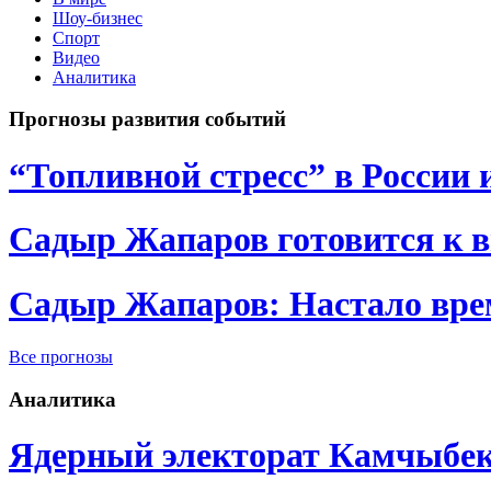
Шоу-бизнес
Спорт
Видео
Аналитика
Прогнозы развития событий
“Топливной стресс” в России 
Садыр Жапаров готовится к 
Садыр Жапаров: Настало врем
Все прогнозы
Аналитика
Ядерный электорат Камчыбе