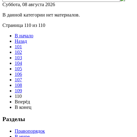
Суббота, 08 августа 2026
В данной категории нет материалов.
Страница 110 из 110
В начало
Назад
101
102
103
104
105
106
107
108
109
110
Вперёд
В конец
Разделы
Правопорядок
В мире