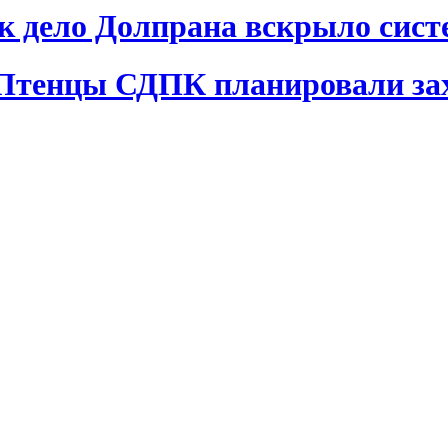
ак дело Долпрана вскрыло сис
 Птенцы СДПК планировали за