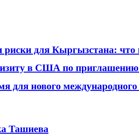
и риски для Кыргызстана: что 
визиту в США по приглашению
я для нового международного 
ка Ташиева