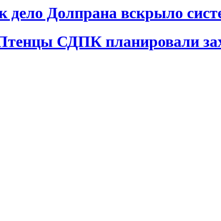
ак дело Долпрана вскрыло сис
 Птенцы СДПК планировали за