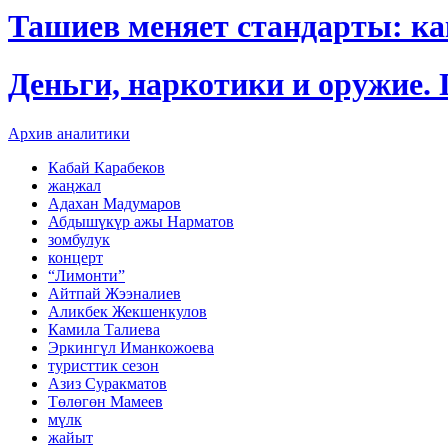
Ташиев меняет стандарты: к
Деньги, наркотики и оружие.
Архив аналитики
Кабай Карабеков
жаңжал
Адахан Мадумаров
Абдышүкүр ажы Нарматов
зомбулук
концерт
“Лимонти”
Айтпай Жээналиев
Аликбек Жекшенкулов
Камила Талиева
Эркингүл Иманкожоева
туристтик сезон
Азиз Суракматов
Төлөгөн Мамеев
мүлк
жайыт