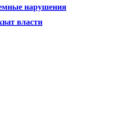
темные нарушения
хват власти