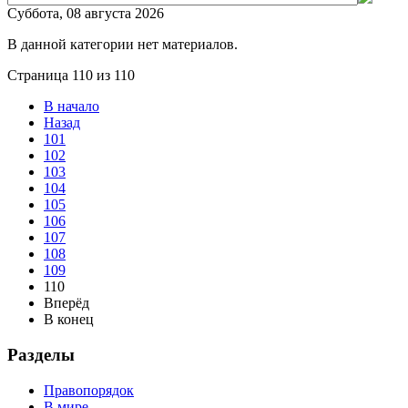
Суббота, 08 августа 2026
В данной категории нет материалов.
Страница 110 из 110
В начало
Назад
101
102
103
104
105
106
107
108
109
110
Вперёд
В конец
Разделы
Правопорядок
В мире