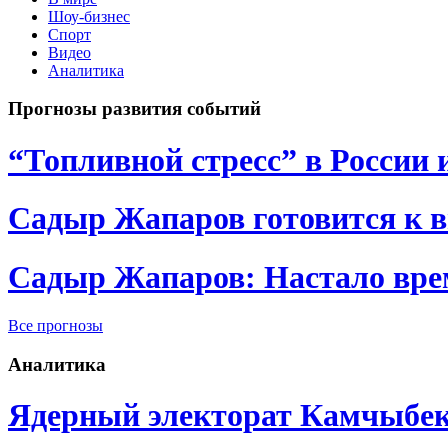
Шоу-бизнес
Спорт
Видео
Аналитика
Прогнозы развития событий
“Топливной стресс” в России 
Садыр Жапаров готовится к 
Садыр Жапаров: Настало врем
Все прогнозы
Аналитика
Ядерный электорат Камчыбе