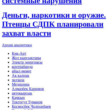
системные нарушения
Деньги, наркотики и оружие.
Птенцы СДПК планировали
захват власти
Архив аналитики
Көк-Арт
Жол кырсыктары
Электр энергиясы
контрабанда
айыл өкмөт
Ак калпак
зилзала
Медицина
Алмазбек Каримов
автокырсык
Качкын
Токтогул Туманов
Космосбек Чолпонбаев