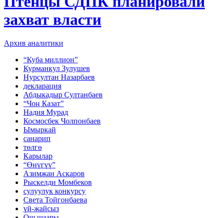
Птенцы СДПК планировали
захват власти
Архив аналитики
“Куба миллион”
Курманкул Зулушев
Нурсултан Назарбаев
декларация
Абдыкадыр Султанбаев
“Чоң Казат”
Надия Мурад
Космосбек Чолпонбаев
Ымыркай
санарип
төлгө
Карылар
“Өнүгүү”
Азимжан Аскаров
Рыскелди Момбеков
сулуулук конкурсу
Света Тойгонбаева
үй-жайсыз
Ош шаары