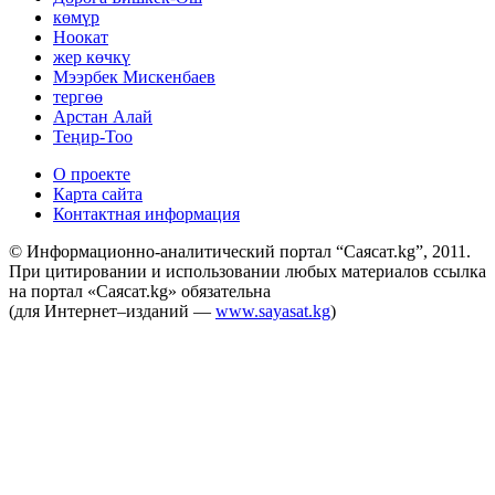
көмүр
Ноокат
жер көчкү
Мээрбек Мискенбаев
тергөө
Арстан Алай
Теңир-Тоо
О проекте
Карта сайта
Контактная информация
© Информационно-аналитический портал “Саясат.kg”, 2011.
При цитировании и использовании любых материалов ссылка
на портал «Саясат.kg» обязательна
(для Интернет–изданий —
www.sayasat.kg
)