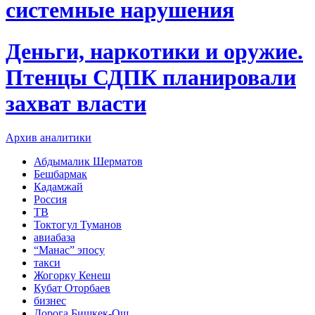
системные нарушения
Деньги, наркотики и оружие.
Птенцы СДПК планировали
захват власти
Архив аналитики
Абдымалик Шерматов
Бешбармак
Кадамжай
Россия
ТВ
Токтогул Туманов
авиабаза
“Манас” эпосу
такси
Жогорку Кенеш
Кубат Оторбаев
бизнес
Дорога Бишкек-Ош