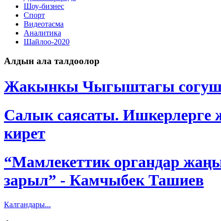
Шоу-бизнес
Спорт
Видеотасма
Аналитика
Шайлоо-2020
Алдын ала талдоолор
Жакынкы Чыгыштагы согуш Кы
Салык саясаты. Ишкерлерге ж
кирет
“Мамлекеттик органдар жаңы
зарыл” - Камчыбек Ташиев
Калгандары...