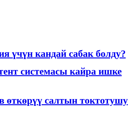
 үчүн кандай сабак болду?
тент системасы кайра ишке
в өткөрүү салтын токтотушу