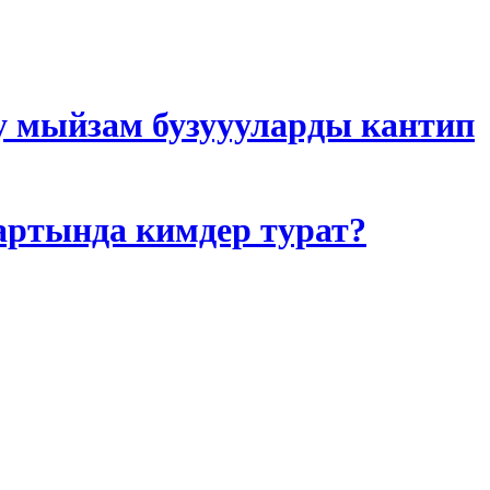
у мыйзам бузуууларды кантип
артында кимдер турат?