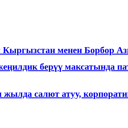
ргызстан менен Борбор Азия
еңилдик берүү максатында па
 жылда салют атуу, корпорати