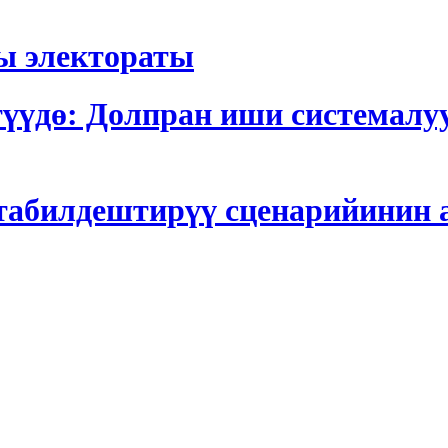
ы электораты
түүдө: Долпран иши системалу
табилдештирүү сценарийинин 