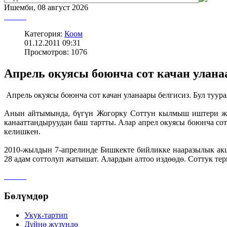
Ишемби, 08 август 2026
Категория:
Коом
01.12.2011 09:31
Просмотров: 1076
Апрель окуясы боюнча сот качан улана
Апрель окуясы боюнча сот качан уланаары белгисиз. Бул туур
Анын айтымында, бүгүн Жогорку Соттун кылмыш иштери жан
канааттандыруудан баш тартты. Алар апрел окуясы боюнча со
келишкен.
2010-жылдын 7-апрелинде Бишкекте бийликке нааразылык акц
28 адам соттолуп жатышат. Алардын алтоо издөөдө. Соттук те
Бөлүмдөр
Укук-тартип
Дγйнө жүзүндө