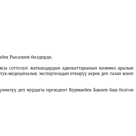
ыбек Рысалиев билдирди.
ясы соттолуп жаткандардын адвокаттарынын көзөмөл арызын
тук-медициналык экспертизадан өткөрүү керек деп талап коюп
үнөөлүү деп мурдагы президент Курманбек Бакиев баш болгон