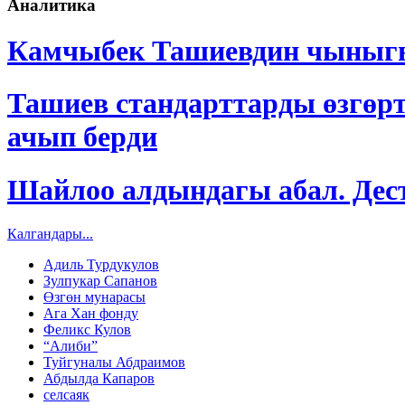
Аналитика
Камчыбек Ташиевдин чыныг
Ташиев стандарттарды өзгөр
ачып берди
Шайлоо алдындагы абал. Дес
Калгандары...
Адиль Турдукулов
Зулпукар Сапанов
Өзгөн мунарасы
Ага Хан фонду
Феликс Кулов
“Алиби”
Туйгуналы Абдраимов
Абдылда Капаров
селсаяк