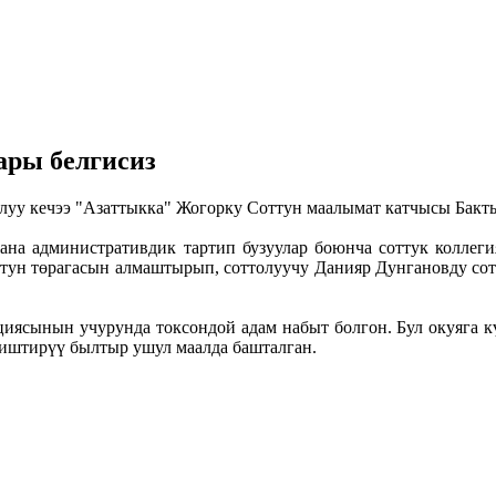
ары белгисиз
алуу кечээ "Азаттыкка" Жогорку Соттун маалымат катчысы Бакт
а административдик тартип бузуулар боюнча соттук коллеги
ттун төрагасын алмаштырып, соттолуучу Данияр Дунгановду сот
иясынын учурунда токсондой адам набыт болгон. Бул окуяга к
риштирүү былтыр ушул маалда башталган.