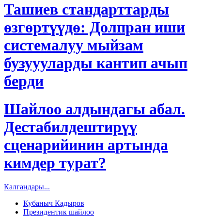
Ташиев стандарттарды
өзгөртүүдө: Долпран иши
системалуу мыйзам
бузуууларды кантип ачып
берди
Шайлоо алдындагы абал.
Дестабилдештирүү
сценарийинин артында
кимдер турат?
Калгандары...
Кубаныч Кадыров
Президентик шайлоо