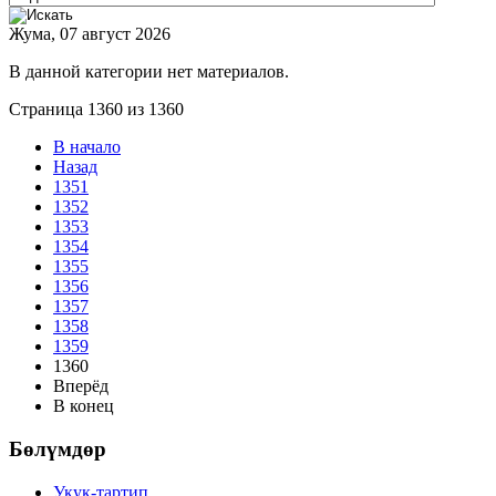
Жума, 07 август 2026
В данной категории нет материалов.
Страница 1360 из 1360
В начало
Назад
1351
1352
1353
1354
1355
1356
1357
1358
1359
1360
Вперёд
В конец
Бөлүмдөр
Укук-тартип