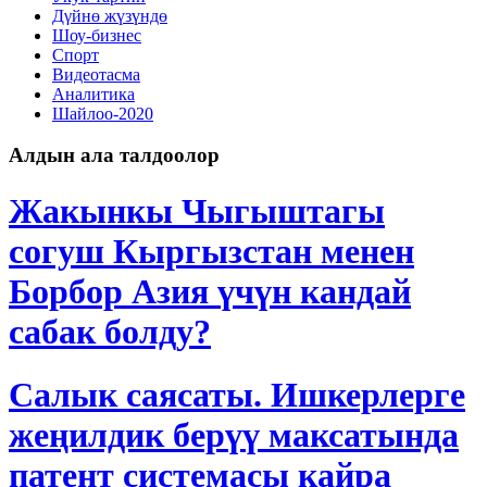
Дγйнө жүзүндө
Шоу-бизнес
Спорт
Видеотасма
Аналитика
Шайлоо-2020
Алдын ала талдоолор
Жакынкы Чыгыштагы
согуш Кыргызстан менен
Борбор Азия үчүн кандай
сабак болду?
Салык саясаты. Ишкерлерге
жеңилдик берүү максатында
патент системасы кайра