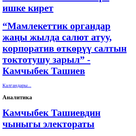
ишке кирет
“Мамлекеттик органдар
жаңы жылда салют атуу,
корпоратив өткөрүү салтын
токтотушу зарыл” -
Камчыбек Ташиев
Калгандары...
Аналитика
Камчыбек Ташиевдин
чыныгы электораты