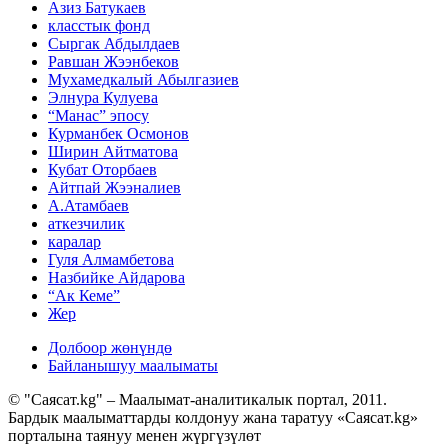
Азиз Батукаев
класстык фонд
Сыргак Абдылдаев
Равшан Жээнбеков
Мухамедкалый Абылгазиев
Элнура Кулуева
“Манас” эпосу
Курманбек Осмонов
Ширин Айтматова
Кубат Оторбаев
Айтпай Жээналиев
А.Атамбаев
аткезчилик
каралар
Гуля Алмамбетова
Назбийке Айдарова
“Ак Кеме”
Жер
Долбоор жөнүндө
Байланышуу маалыматы
© "Саясат.kg" – Маалымат-аналитикалык портал, 2011.
Бардык маалыматтарды колдонуу жана таратуу «Саясат.kg»
порталына таянуу менен жүргүзүлөт