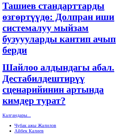
Ташиев стандарттарды
өзгөртүүдө: Долпран иши
системалуу мыйзам
бузуууларды кантип ачып
берди
Шайлоо алдындагы абал.
Дестабилдештирүү
сценарийинин артында
кимдер турат?
Калгандары...
Чубак ажы Жалилов
Айбек Калиев