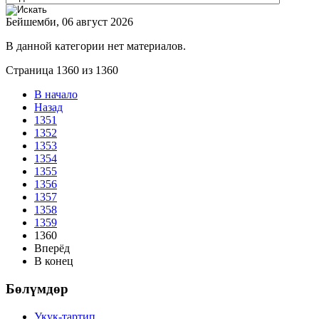
Бейшемби, 06 август 2026
В данной категории нет материалов.
Страница 1360 из 1360
В начало
Назад
1351
1352
1353
1354
1355
1356
1357
1358
1359
1360
Вперёд
В конец
Бөлүмдөр
Укук-тартип