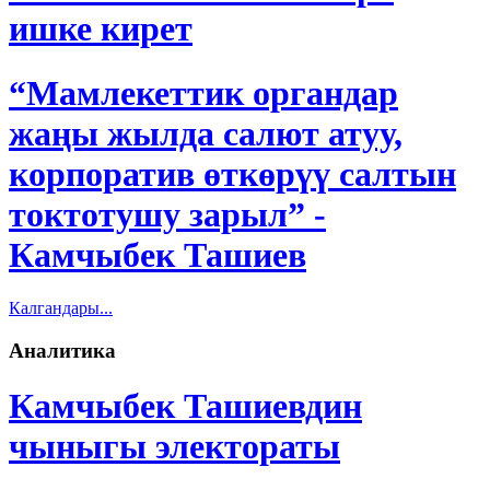
ишке кирет
“Мамлекеттик органдар
жаңы жылда салют атуу,
корпоратив өткөрүү салтын
токтотушу зарыл” -
Камчыбек Ташиев
Калгандары...
Аналитика
Камчыбек Ташиевдин
чыныгы электораты