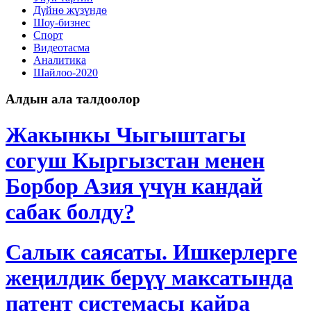
Дγйнө жүзүндө
Шоу-бизнес
Спорт
Видеотасма
Аналитика
Шайлоо-2020
Алдын ала талдоолор
Жакынкы Чыгыштагы
согуш Кыргызстан менен
Борбор Азия үчүн кандай
сабак болду?
Салык саясаты. Ишкерлерге
жеңилдик берүү максатында
патент системасы кайра