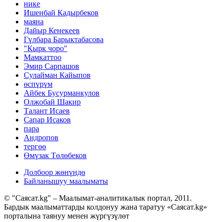
нике
Ишенбай Кадырбеков
маяна
Дайыр Кенекеев
Гүлбара Барыктабасова
"Кырк чоро"
Мамкаттоо
Эмир Сарпашов
Сулайман Кайыпов
өспүрүм
Айбек Бусурманкулов
Олжобай Шакир
Талант Исаев
Сапар Исаков
пара
Андропов
тергөө
Өмүзак Төлөбеков
Долбоор жөнүндө
Байланышуу маалыматы
© "Саясат.kg" – Маалымат-аналитикалык портал, 2011.
Бардык маалыматтарды колдонуу жана таратуу «Саясат.kg»
порталына таянуу менен жүргүзүлөт