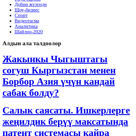
Дγйнө жүзүндө
Шоу-бизнес
Спорт
Видеотасма
Аналитика
Шайлоо-2020
Алдын ала талдоолор
Жакынкы Чыгыштагы
согуш Кыргызстан менен
Борбор Азия үчүн кандай
сабак болду?
Салык саясаты. Ишкерлерге
жеңилдик берүү максатында
патент системасы кайра