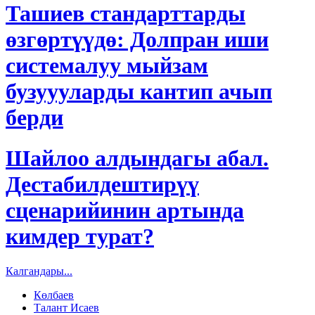
Ташиев стандарттарды
өзгөртүүдө: Долпран иши
системалуу мыйзам
бузуууларды кантип ачып
берди
Шайлоо алдындагы абал.
Дестабилдештирүү
сценарийинин артында
кимдер турат?
Калгандары...
Көлбаев
Талант Исаев