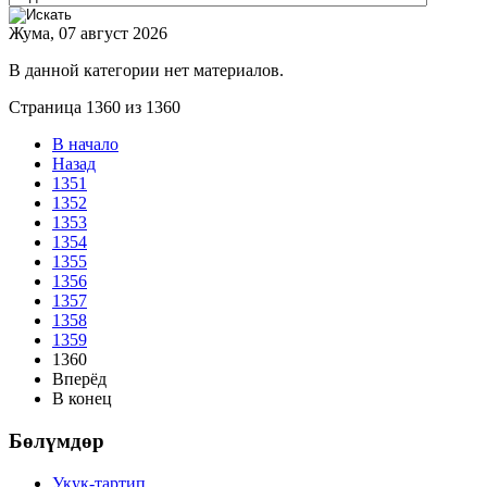
Жума, 07 август 2026
В данной категории нет материалов.
Страница 1360 из 1360
В начало
Назад
1351
1352
1353
1354
1355
1356
1357
1358
1359
1360
Вперёд
В конец
Бөлүмдөр
Укук-тартип