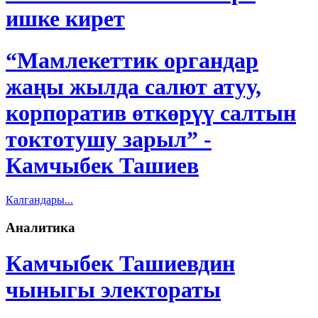
ишке кирет
“Мамлекеттик органдар
жаңы жылда салют атуу,
корпоратив өткөрүү салтын
токтотушу зарыл” -
Камчыбек Ташиев
Калгандары...
Аналитика
Камчыбек Ташиевдин
чыныгы электораты