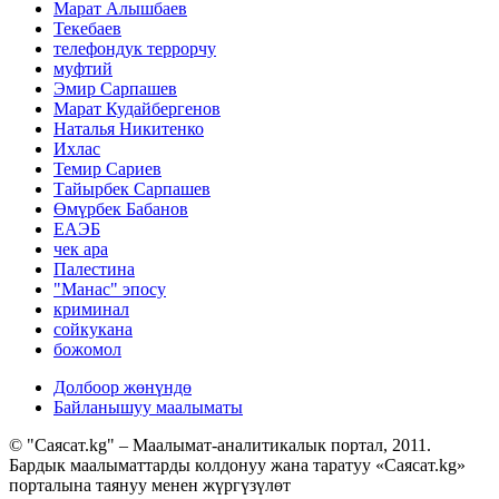
Марат Алышбаев
Текебаев
телефондук террорчу
муфтий
Эмир Сарпашев
Марат Кудайбергенов
Наталья Никитенко
Ихлас
Темир Сариев
Тайырбек Сарпашев
Өмүрбек Бабанов
ЕАЭБ
чек ара
Палестина
"Манас" эпосу
криминал
сойкукана
божомол
Долбоор жөнүндө
Байланышуу маалыматы
© "Саясат.kg" – Маалымат-аналитикалык портал, 2011.
Бардык маалыматтарды колдонуу жана таратуу «Саясат.kg»
порталына таянуу менен жүргүзүлөт