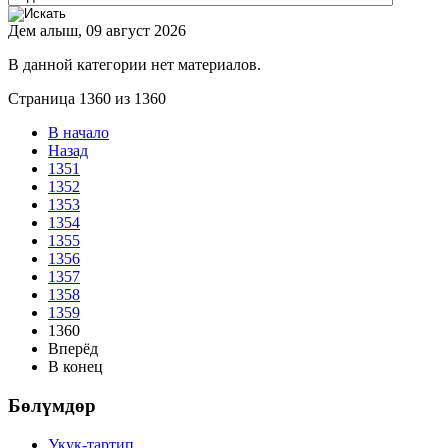
Дем алыш, 09 август 2026
В данной категории нет материалов.
Страница 1360 из 1360
В начало
Назад
1351
1352
1353
1354
1355
1356
1357
1358
1359
1360
Вперёд
В конец
Бөлүмдөр
Укук-тартип