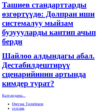
Ташиев стандарттарды
өзгөртүүдө: Долпран иши
системалуу мыйзам
бузуууларды кантип ачып
берди
Шайлоо алдындагы абал.
Дестабилдештирүү
сценарийинин артында
кимдер турат?
Калгандары...
Өмүзак Төлөбеков
селсаяк