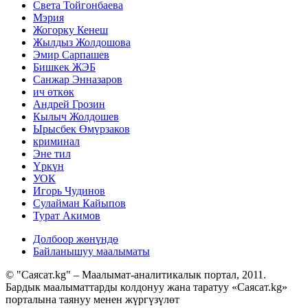
Света Тойгонбаева
Мэрия
Жогорку Кенеш
Жылдыз Жолдошова
Эмир Сарпашев
Бишкек ЖЭБ
Санжар Энназаров
ич өткөк
Андрей Грозин
Кылыч Жолдошев
Ырысбек Өмүрзаков
криминал
Эне тил
Үркүн
УОК
Игорь Чудинов
Сулайман Кайыпов
Турат Акимов
Долбоор жөнүндө
Байланышуу маалыматы
© "Саясат.kg" – Маалымат-аналитикалык портал, 2011.
Бардык маалыматтарды колдонуу жана таратуу «Саясат.kg»
порталына таянуу менен жүргүзүлөт