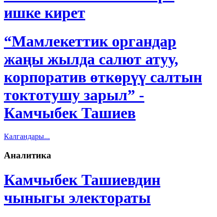
ишке кирет
“Мамлекеттик органдар
жаңы жылда салют атуу,
корпоратив өткөрүү салтын
токтотушу зарыл” -
Камчыбек Ташиев
Калгандары...
Аналитика
Камчыбек Ташиевдин
чыныгы электораты