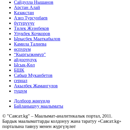
Сайдулла Нышанов
Арстан Алай
Казакстан
Азиз Турсунбаев
бүтүрүүчү
Тилек Жээнбеков
Улукбек Кочкоров
Ырысбек Мааткабылов
Камила Талиева
өспүрүм
“Кыргызкөмүр"
айдоочулук
Ысык-Көл
БШК
Сабыр Муканбетов
сериал
Акылбек Жамангулов
түшүм
Долбоор жөнүндө
Байланышуу маалыматы
© "Саясат.kg" – Маалымат-аналитикалык портал, 2011.
Бардык маалыматтарды колдонуу жана таратуу «Саясат.kg»
порталына таянуу менен жүргүзүлөт