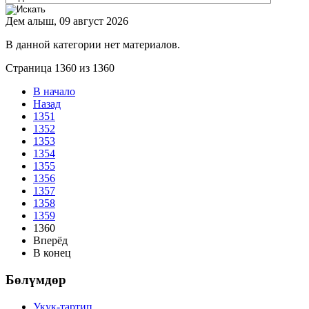
Дем алыш, 09 август 2026
В данной категории нет материалов.
Страница 1360 из 1360
В начало
Назад
1351
1352
1353
1354
1355
1356
1357
1358
1359
1360
Вперёд
В конец
Бөлүмдөр
Укук-тартип