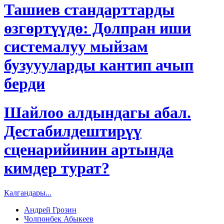
Ташиев стандарттарды
өзгөртүүдө: Долпран иши
системалуу мыйзам
бузуууларды кантип ачып
берди
Шайлоо алдындагы абал.
Дестабилдештирүү
сценарийинин артында
кимдер турат?
Калгандары...
Андрей Грозин
Чолпонбек Абыкеев