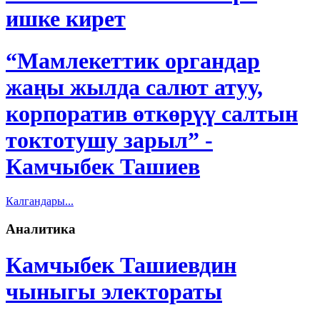
ишке кирет
“Мамлекеттик органдар
жаңы жылда салют атуу,
корпоратив өткөрүү салтын
токтотушу зарыл” -
Камчыбек Ташиев
Калгандары...
Аналитика
Камчыбек Ташиевдин
чыныгы электораты