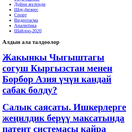
Дγйнө жүзүндө
Шоу-бизнес
Спорт
Видеотасма
Аналитика
Шайлоо-2020
Алдын ала талдоолор
Жакынкы Чыгыштагы
согуш Кыргызстан менен
Борбор Азия үчүн кандай
сабак болду?
Салык саясаты. Ишкерлерге
жеңилдик берүү максатында
патент системасы кайра