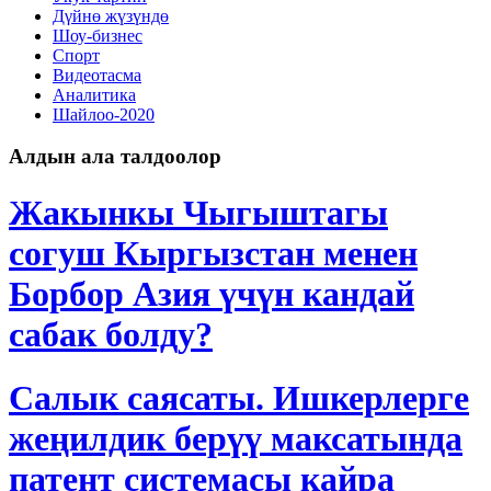
Дγйнө жүзүндө
Шоу-бизнес
Спорт
Видеотасма
Аналитика
Шайлоо-2020
Алдын ала талдоолор
Жакынкы Чыгыштагы
согуш Кыргызстан менен
Борбор Азия үчүн кандай
сабак болду?
Салык саясаты. Ишкерлерге
жеңилдик берүү максатында
патент системасы кайра