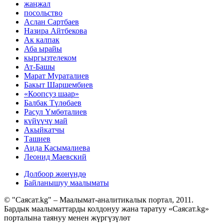
жаңжал
посольство
Аслан Сартбаев
Назира Айтбекова
Ак калпак
Аба ырайы
кыргызтелеком
Ат-Башы
Марат Мураталиев
Бакыт Шаршембиев
«Коопсуз шаар»
Балбак Түлөбаев
Расул Үмбөталиев
күйүүчү май
Акыйкатчы
Ташиев
Аида Касымалиева
Леонид Маевский
Долбоор жөнүндө
Байланышуу маалыматы
© "Саясат.kg" – Маалымат-аналитикалык портал, 2011.
Бардык маалыматтарды колдонуу жана таратуу «Саясат.kg»
порталына таянуу менен жүргүзүлөт