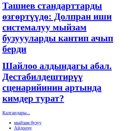
Ташиев стандарттарды
өзгөртүүдө: Долпран иши
системалуу мыйзам
бузуууларды кантип ачып
берди
Шайлоо алдындагы абал.
Дестабилдештирүү
сценарийинин артында
кимдер турат?
Калгандары...
мыйзам бузуу
Айдоочу