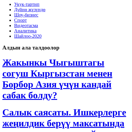
Укук-тартип
Дγйнө жүзүндө
Шоу-бизнес
Спорт
Видеотасма
Аналитика
Шайлоо-2020
Алдын ала талдоолор
Жакынкы Чыгыштагы
согуш Кыргызстан менен
Борбор Азия үчүн кандай
сабак болду?
Салык саясаты. Ишкерлерге
жеңилдик берүү максатында