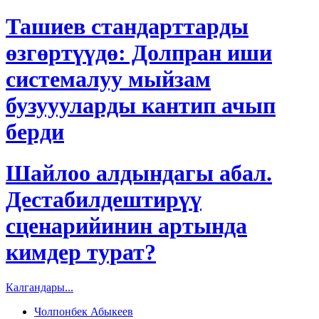
Ташиев стандарттарды
өзгөртүүдө: Долпран иши
системалуу мыйзам
бузуууларды кантип ачып
берди
Шайлоо алдындагы абал.
Дестабилдештирүү
сценарийинин артында
кимдер турат?
Калгандары...
Чолпонбек Абыкеев