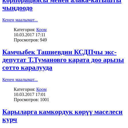
корпорациясы менен алака-катышты
чыңдоодо
Кенен маалымат...
Категория:
Коом
10.03.2017 17:11
Просмотров: 949
Камчыбек Ташиевдин КСДПчы экс-
депутат Т.Тумановго карата доо арызы
сотто каралууда
Кенен маалымат...
Категория:
Коом
10.03.2017 17:01
Просмотров: 1001
Карыларга камкордук көрүү маселеси
курч