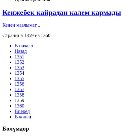
Кенжебек кайрадан калем кармады
Кенен маалымат...
Страница 1359 из 1360
В начало
Назад
1351
1352
1353
1354
1355
1356
1357
1358
1359
1360
Вперёд
В конец
Бөлүмдөр