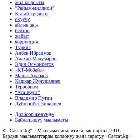
жол кырсыгы
“Райым-миллион”
Кытай кредити
окуучу
айлык акы
бейтап
жайыт
коррупция
Түркия
Албек Ибраимов
Адахан Мадумаров
Эдил Осмонбетов
«КТ-Мобайл»
Манас Арабаев
Кашкар Жунушалиев
Терроризм
“Ата-Журт”
Владимир Путин
Дүйшөнбек Зилалиев
Долбоор жөнүндө
Байланышуу маалыматы
© "Саясат.kg" – Маалымат-аналитикалык портал, 2011.
Бардык маалыматтарды колдонуу жана таратуу «Саясат.kg»