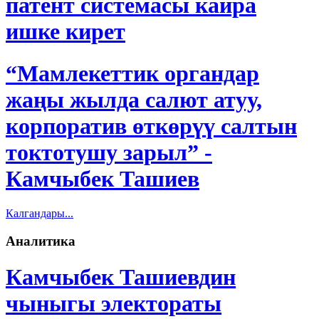
патент системасы кайра
ишке кирет
“Мамлекеттик органдар
жаңы жылда салют атуу,
корпоратив өткөрүү салтын
токтотушу зарыл” -
Камчыбек Ташиев
Калгандары...
Аналитика
Камчыбек Ташиевдин
чыныгы электораты