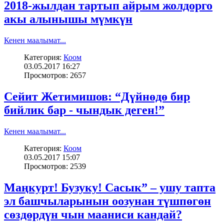
2018-жылдан тартып айрым жолдорго
акы алынышы мүмкүн
Кенен маалымат...
Категория:
Коом
03.05.2017 16:27
Просмотров: 2657
Сейит Жетимишов: “Дүйнөдө бир
бийлик бар - чындык деген!”
Кенен маалымат...
Категория:
Коом
03.05.2017 15:07
Просмотров: 2539
Маңкурт! Бузуку! Сасык” – ушу тапта
эл башчыларынын оозунан түшпөгөн
сөздөрдүн чын мааниси кандай?