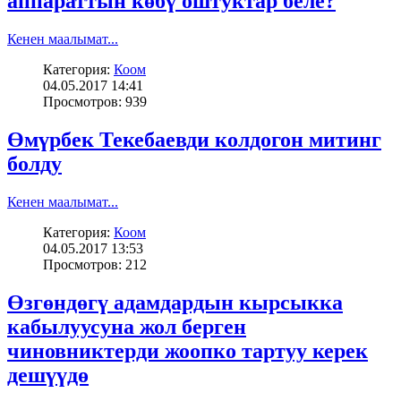
аппараттын көбү оштуктар беле?
Кенен маалымат...
Категория:
Коом
04.05.2017 14:41
Просмотров: 939
Өмүрбек Текебаевди колдогон митинг
болду
Кенен маалымат...
Категория:
Коом
04.05.2017 13:53
Просмотров: 212
Өзгөндөгү адамдардын кырсыкка
кабылуусуна жол берген
чиновниктерди жоопко тартуу керек
дешүүдө