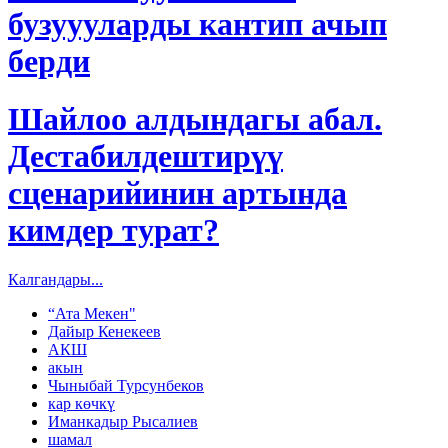
бузуууларды кантип ачып
берди
Шайлоо алдындагы абал.
Дестабилдештирүү
сценарийинин артында
кимдер турат?
Калгандары...
“Ата Мекен"
Дайыр Кенекеев
АКШ
акын
Чыныбай Турсунбеков
кар көчкү
Иманкадыр Рысалиев
шамал