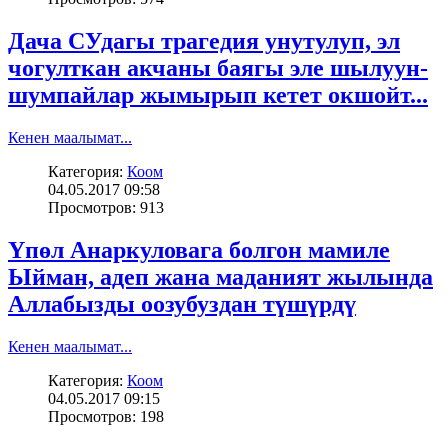
Дача СУдагы трагедия унутулуп, эл
чогулткан акчаны баягы эле шылуун-
шумпайлар жымырып кетет окшойт...
Кенен маалымат...
Категория:
Коом
04.05.2017 09:58
Просмотров: 913
Үпөл Анаркуловага болгон мамиле
Ыйман, адеп жана маданият жылында
Аллабызды оозубуздан түшүрдү
Кенен маалымат...
Категория:
Коом
04.05.2017 09:15
Просмотров: 198