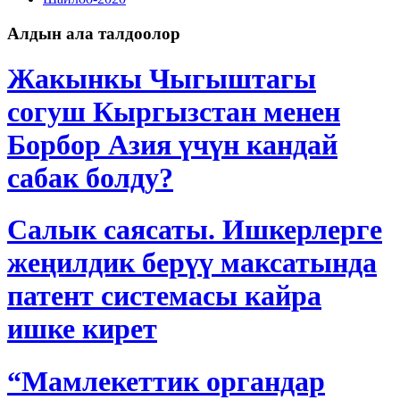
Алдын ала талдоолор
Жакынкы Чыгыштагы
согуш Кыргызстан менен
Борбор Азия үчүн кандай
сабак болду?
Салык саясаты. Ишкерлерге
жеңилдик берүү максатында
патент системасы кайра
ишке кирет
“Мамлекеттик органдар