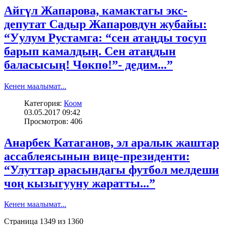
Айгүл Жапарова, камактагы экс-
депутат Садыр Жапаровдун жубайы:
“Уулум Рустамга: “сен атаңды тосуп
барып камалдың. Сен атаңдын
баласысың! Чөкпө!”- дедим...”
Кенен маалымат...
Категория:
Коом
03.05.2017 09:42
Просмотров: 406
Анарбек Катаганов, эл аралык жаштар
ассаблеясынын вице-президенти:
“Улуттар арасындагы футбол мелдеши
чоң кызыгууну жаратты...”
Кенен маалымат...
Страница 1349 из 1360