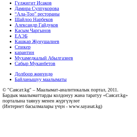
Гүлжигит Исаков
Дамира Сулпукорова
“Ала-Тоо” рестораны
Шайлоо Нарбеков
Александр Гайдуков
Касым Чаргынов
ЕАЭБ
Кашкар Жунушалиев
Спикер
карантин
Мухамедкалый Абылгазиев
Сабыр Муканбетов
Долбоор жөнүндө
Байланышуу маалыматы
© "Саясат.kg" – Маалымат-аналитикалык портал, 2011.
Бардык маалыматтарды колдонуу жана таратуу «Саясат.kg»
порталына таянуу менен жүргүзүлөт
(Интернет басылмалары үчүн - www.sayasat.kg)