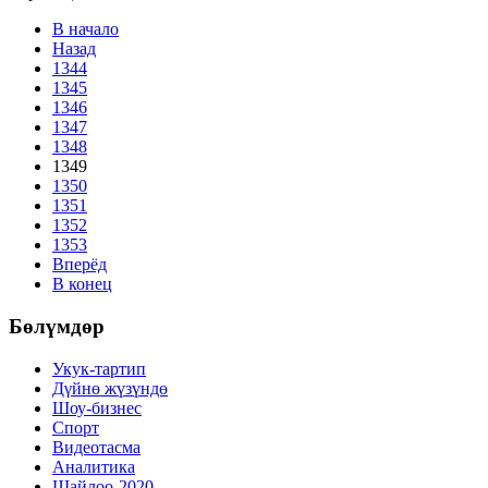
В начало
Назад
1344
1345
1346
1347
1348
1349
1350
1351
1352
1353
Вперёд
В конец
Бөлүмдөр
Укук-тартип
Дγйнө жүзүндө
Шоу-бизнес
Спорт
Видеотасма
Аналитика
Шайлоо-2020