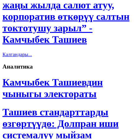
жаңы жылда салют атуу,
корпоратив өткөрүү салтын
токтотушу зарыл” -
Камчыбек Ташиев
Калгандары...
Аналитика
Камчыбек Ташиевдин
чыныгы электораты
Ташиев стандарттарды
өзгөртүүдө: Долпран иши
системалуу мыйзам