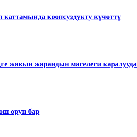
 каттамында коопсуздукту күчөттү
е жакын жарандын маселеси каралууда
ош орун бар