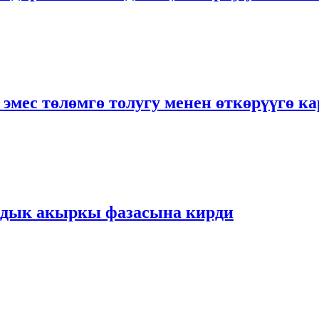
 эмес төлөмгө толугу менен өткөрүүгө 
рдык акыркы фазасына кирди