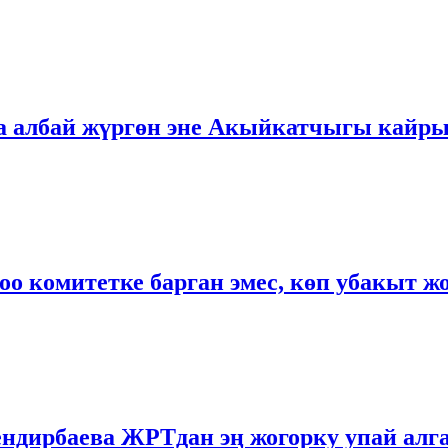
га албай жүргөн эне Акыйкатчыгы кайр
оо комитетке барган эмес, көп убакыт ж
ендирбаева ЖРТдан эң жогорку упай алг