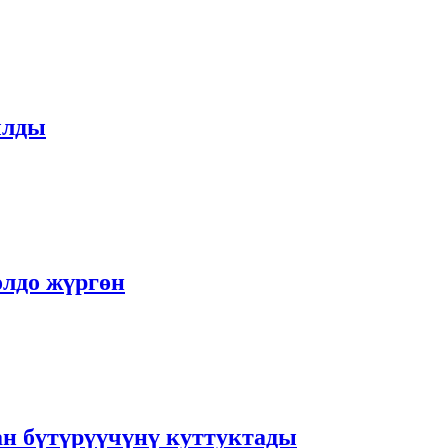
ылды
олдо жүргөн
ан бүтүрүүчүнү куттуктады