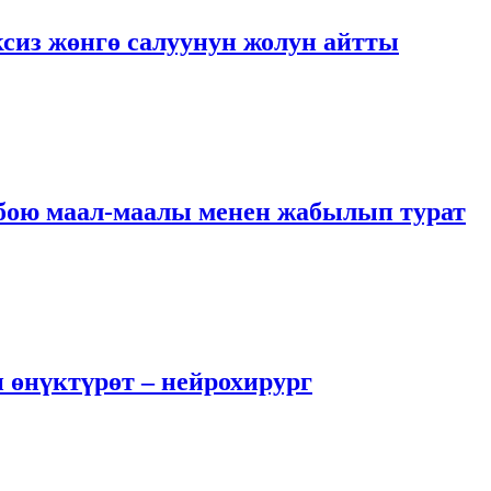
сиз жөнгө салуунун жолун айтты
 бою маал-маалы менен жабылып турат
 өнүктүрөт – нейрохирург