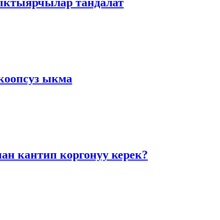
 ыктыярчылар тандалат
коопсуз ыкма
н кантип коргонуу керек?