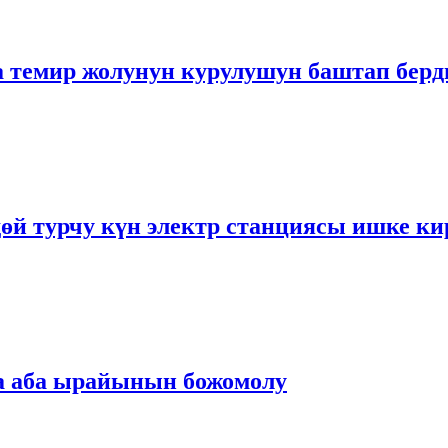
 темир жолунун курулушун баштап берд
өй турчу күн электр станциясы ишке ки
а аба ырайынын божомолу