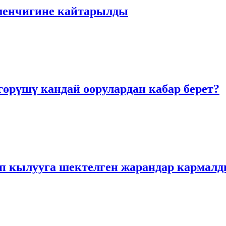
 менчигине кайтарылды
гөрүшү кандай оорулардан кабар берет?
ап кылууга шектелген жарандар кармал