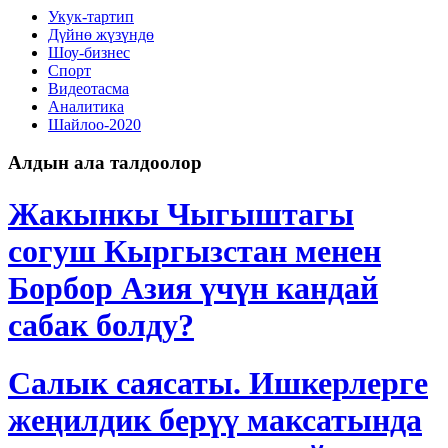
Укук-тартип
Дγйнө жүзүндө
Шоу-бизнес
Спорт
Видеотасма
Аналитика
Шайлоо-2020
Алдын ала талдоолор
Жакынкы Чыгыштагы
согуш Кыргызстан менен
Борбор Азия үчүн кандай
сабак болду?
Салык саясаты. Ишкерлерге
жеңилдик берүү максатында