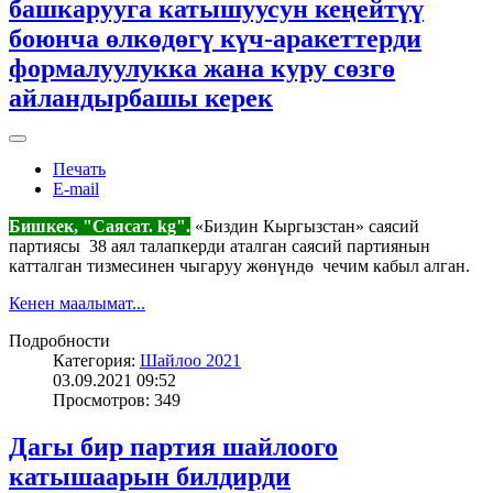
башкарууга катышуусун кеңейтүү
боюнча өлкөдөгү күч-аракеттерди
формалуулукка жана куру сөзгө
айландырбашы керек
Печать
E-mail
Бишкек, "Саясат. kg".
«Биздин Кыргызстан» саясий
партиясы 38 аял талапкерди аталган саясий партиянын
катталган тизмесинен чыгаруу жөнүндө чечим кабыл алган.
Кенен маалымат...
Подробности
Категория:
Шайлоо 2021
03.09.2021 09:52
Просмотров: 349
Дагы бир партия шайлоого
катышаарын билдирди