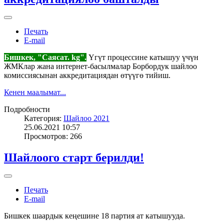
Печать
E-mail
Бишкек, "Саясат. kg".
Үгүт процессине катышуу үчүн
ЖМКлар жана интернет-басылмалар Борбордук шайлоо
комиссиясынан аккредитациядан өтүүгө тийиш.
Кенен маалымат...
Подробности
Категория:
Шайлоо 2021
25.06.2021 10:57
Просмотров: 266
Шайлоого старт берилди!
Печать
E-mail
Бишкек шаардык кеңешине 18 партия ат катышууда.