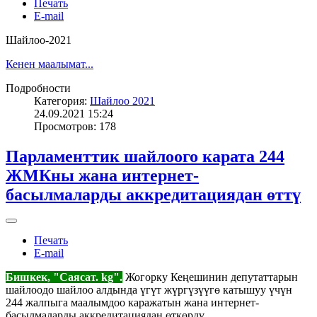
Печать
E-mail
Шайлоо-2021
Кенен маалымат...
Подробности
Категория:
Шайлоо 2021
24.09.2021 15:24
Просмотров: 178
Парламенттик шайлоого карата 244
ЖМКны жана интернет-
басылмаларды аккредитациядан өттү
Печать
E-mail
Бишкек, "Саясат. kg".
Жогорку Кеңешинин депутаттарын
шайлоодо шайлоо алдында үгүт жүргүзүүгө катышуу үчүн
244 жалпыга маалымдоо каражатын жана интернет-
басылмаларды аккредитациядан өткөрдү.