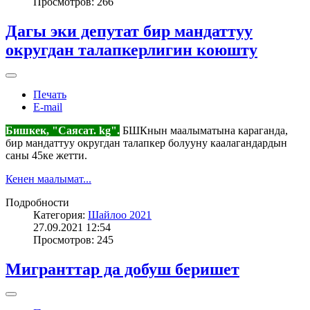
Просмотров: 266
Дагы эки депутат бир мандаттуу
округдан талапкерлигин коюшту
Печать
E-mail
Бишкек, "Саясат. kg".
БШКнын маалыматына караганда,
бир мандаттуу округдан талапкер болууну каалагандардын
саны 45ке жетти.
Кенен маалымат...
Подробности
Категория:
Шайлоо 2021
27.09.2021 12:54
Просмотров: 245
Мигранттар да добуш беришет