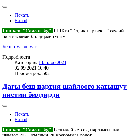
Печать
E-mail
Бишкек, "Саясат. kg".
БШКга “Элдик партиясы” саясий
партиясынан билдирме түштү
Кенен маалымат...
Подробности
Категория:
Шайлоо 2021
02.09.2021 10:40
Просмотров: 502
Дагы беш партия шайлоого катышуу
ниетин билдирди
Печать
E-mail
Бишкек, "Саясат. kg".
Белгилей кетсек, парламенттик
шайлоо 2021-жылдын 28-ноябрында болот.