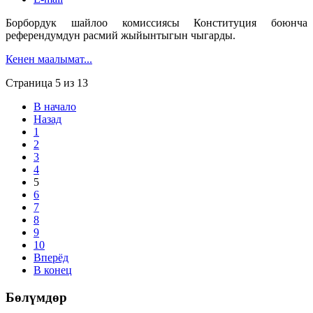
Борбордук шайлоо комиссиясы Конституция боюнча
референдумдун расмий жыйынтыгын чыгарды.
Кенен маалымат...
Страница 5 из 13
В начало
Назад
1
2
3
4
5
6
7
8
9
10
Вперёд
В конец
Бөлүмдөр