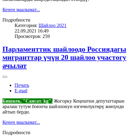
Кенен маалымат...
Подробности
Категория:
Шайлоо 2021
22.09.2021 16:49
Просмотров: 259
Парламенттик шайлоодо Россиядагы
мигранттар үчүн 20 шайлоо участогу
ачылат
Печать
E-mail
Бишкек, "Саясат. kg".
Жогорку Кеңештин депутаттарын
аралаш тутум боюнча шайлоонун өзгөчөлүктөрү жөнүндө
айтып берди.
Кенен маалымат...
Подробности