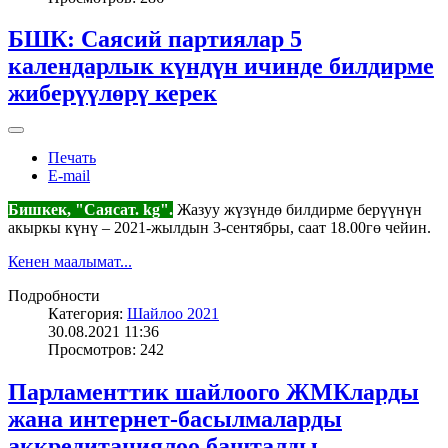
БШК: Саясий партиялар 5
календарлык күндүн ичинде билдирме
жиберүүлөрү керек
Печать
E-mail
Бишкек, "Саясат. kg".
Жазуу жүзүндө билдирме берүүнүн
акыркы күнү – 2021-жылдын 3-сентябры, саат 18.00гө чейин.
Кенен маалымат...
Подробности
Категория:
Шайлоо 2021
30.08.2021 11:36
Просмотров: 242
Парламенттик шайлоого ЖМКларды
жана интернет-басылмаларды
аккредитациялоо башталды