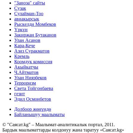
"Заноза" сайты
Сузак
Сулайман-Тоо
авиакырсык
Рыскелди Момбеков
Үркүн
Закиржан Бутаканов
Улан Асанов
Кара-Кече
Азиз Суракматов
Кремль
Коомдук комиссия
Акыйкатчы
Ч.Айтматов
Улан Ниязбеков
Терроризм
Света Тойгонбаева
гезит
Эдил Осмонбетов
Долбоор жөнүндө
Байланышуу маалыматы
© "Саясат.kg" – Маалымат-аналитикалык портал, 2011.
Бардык маалыматтарды колдонуу жана таратуу «Саясат.kg»