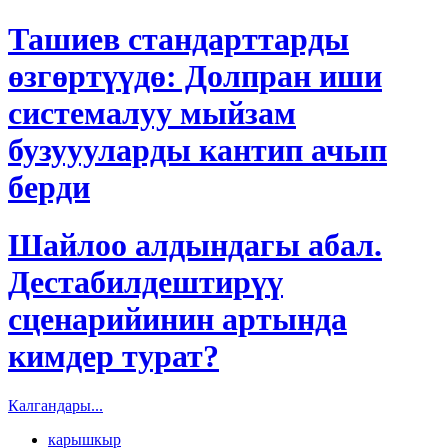
Ташиев стандарттарды
өзгөртүүдө: Долпран иши
системалуу мыйзам
бузуууларды кантип ачып
берди
Шайлоо алдындагы абал.
Дестабилдештирүү
сценарийинин артында
кимдер турат?
Калгандары...
карышкыр