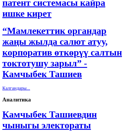
патент системасы кайра
ишке кирет
“Мамлекеттик органдар
жаңы жылда салют атуу,
корпоратив өткөрүү салтын
токтотушу зарыл” -
Камчыбек Ташиев
Калгандары...
Аналитика
Камчыбек Ташиевдин
чыныгы электораты