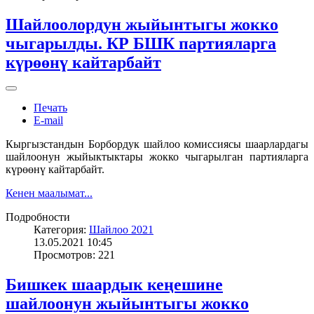
Шайлоолордун жыйынтыгы жокко
чыгарылды. КР БШК партияларга
күрөөнү кайтарбайт
Печать
E-mail
Кыргызстандын Борбордук шайлоо комиссиясы шаарлардагы
шайлоонун жыйыктыктары жокко чыгарылган партияларга
күрөөнү кайтарбайт.
Кенен маалымат...
Подробности
Категория:
Шайлоо 2021
13.05.2021 10:45
Просмотров: 221
Бишкек шаардык кеңешине
шайлоонун жыйынтыгы жокко