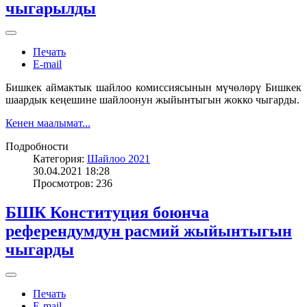
чыгарылды
Печать
E-mail
Бишкек аймактык шайлоо комиссиясынын мүчөлөрү Бишкек
шаардык кеңешине шайлоонун жыйынтыгын жокко чыгарды.
Кенен маалымат...
Подробности
Категория:
Шайлоо 2021
30.04.2021 18:28
Просмотров: 236
БШК Конституция боюнча
референдумдун расмий жыйынтыгын
чыгарды
Печать
E-mail