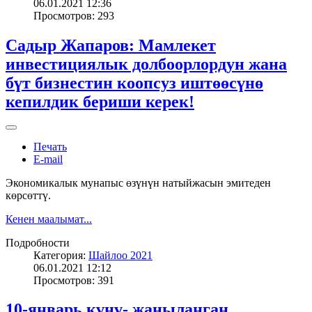
06.01.2021 12:36
Просмотров: 293
Садыр Жапаров: Мамлекет
инвестициялык долбоорлордун жана
бүт бизнестин коопсуз иштөөсүнө
кепилдик бериши керек!
Печать
E-mail
Экономикалык мунапыс өзүнүн натыйжасын эмитеден
көрсөттү.
Кенен маалымат...
Подробности
Категория:
Шайлоо 2021
06.01.2021 12:12
Просмотров: 391
10-январь күнү- жаңыланган