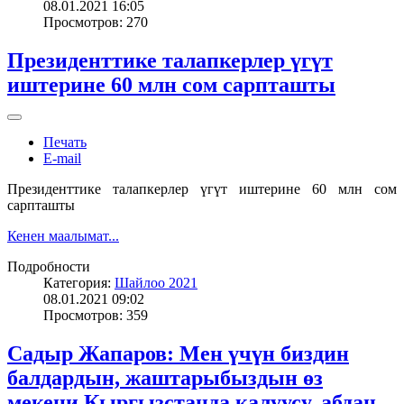
08.01.2021 16:05
Просмотров: 270
Президенттике талапкерлер үгүт
иштерине 60 млн сом сарпташты
Печать
E-mail
Президенттике талапкерлер үгүт иштерине 60 млн сом
сарпташты
Кенен маалымат...
Подробности
Категория:
Шайлоо 2021
08.01.2021 09:02
Просмотров: 359
Садыр Жапаров: Мен үчүн биздин
балдардын, жаштарыбыздын өз
мекени Кыргызстанда калуусу, абдан