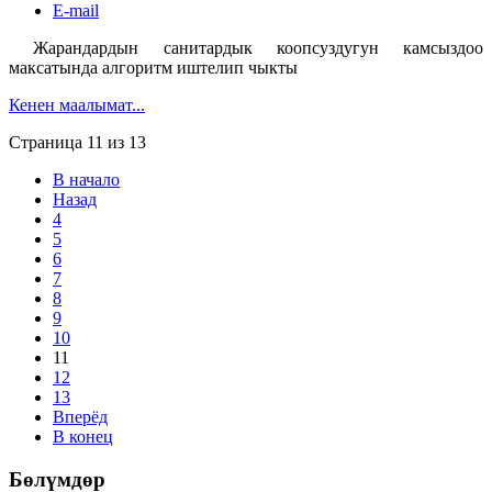
E-mail
Жарандардын санитардык коопсуздугун камсыздоо
максатында алгоритм иштелип чыкты
Кенен маалымат...
Страница 11 из 13
В начало
Назад
4
5
6
7
8
9
10
11
12
13
Вперёд
В конец
Бөлүмдөр