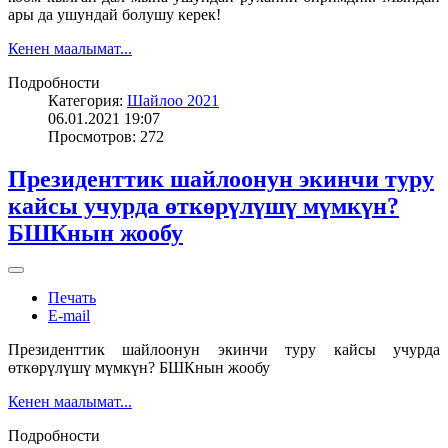
ары да ушундай болушу керек!
Кенен маалымат...
Подробности
Категория:
Шайлоо 2021
06.01.2021 19:07
Просмотров: 272
Президенттик шайлоонун экинчи туру
кайсы учурда өткөрүлүшү мүмкүн?
БШКнын жообу
Печать
E-mail
Президенттик шайлоонун экинчи туру кайсы учурда
өткөрүлүшү мүмкүн? БШКнын жообу
Кенен маалымат...
Подробности