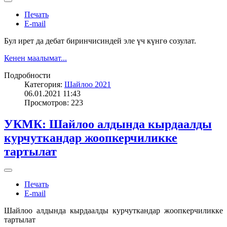
Печать
E-mail
Бул ирет да дебат биринчисиндей эле үч күнгө созулат.
Кенен маалымат...
Подробности
Категория:
Шайлоо 2021
06.01.2021 11:43
Просмотров: 223
УКМК: Шайлоо алдында кырдаалды
курчуткандар жоопкерчиликке
тартылат
Печать
E-mail
Шайлоо алдында кырдаалды курчуткандар жоопкерчиликке
тартылат