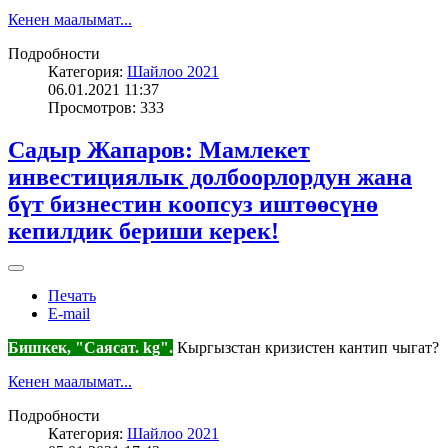
Кенен маалымат...
Подробности
Категория:
Шайлоо 2021
06.01.2021 11:37
Просмотров: 333
Садыр Жапаров: Мамлекет
инвестициялык долбоорлордун жана
бүт бизнестин коопсуз иштөөсүнө
кепилдик бериши керек!
Печать
E-mail
Бишкек, "Саясат. kg".
Кыргызстан кризистен кантип чыгат?
Кенен маалымат...
Подробности
Категория:
Шайлоо 2021