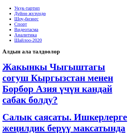
Укук-тартип
Дγйнө жүзүндө
Шоу-бизнес
Спорт
Видеотасма
Аналитика
Шайлоо-2020
Алдын ала талдоолор
Жакынкы Чыгыштагы
согуш Кыргызстан менен
Борбор Азия үчүн кандай
сабак болду?
Салык саясаты. Ишкерлерге
жеңилдик берүү максатында