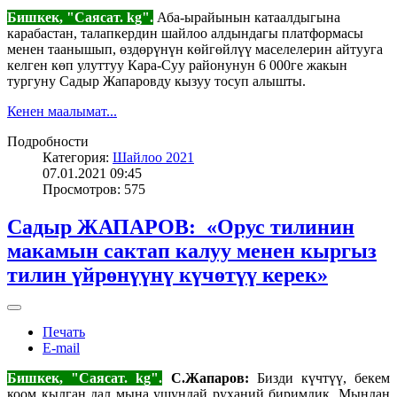
Бишкек, "Саясат. kg".
Аба-ырайынын катаалдыгына
карабастан, талапкердин шайлоо алдындагы платформасы
менен таанышып, өздөрүнүн көйгөйлүү маселелерин айтууга
келген көп улуттуу Кара-Суу районунун 6 000ге жакын
тургуну Садыр Жапаровду кызуу тосуп алышты.
Кенен маалымат...
Подробности
Категория:
Шайлоо 2021
07.01.2021 09:45
Просмотров: 575
Садыр ЖАПАРОВ: «Орус тилинин
макамын сактап калуу менен кыргыз
тилин үйрөнүүнү күчөтүү керек»
Печать
E-mail
Бишкек, "Саясат. kg".
С.Жапаров:
Бизди күчтүү, бекем
коом кылган дал мына ушундай руханий биримдик. Мындан