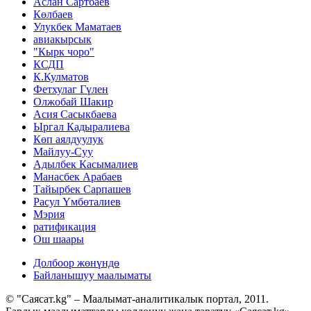
Аслан Сартбаев
Көлбаев
Улукбек Маматаев
авиакырсык
"Кырк чоро"
КСДП
К.Кулматов
Фетхулаг Гүлен
Олжобай Шакир
Асия Сасыкбаева
Ыргал Кадыралиева
Көп аялдуулук
Майлуу-Суу
Адылбек Касымалиев
Манасбек Арабаев
Тайырбек Сарпашев
Расул Үмбөталиев
Мэрия
ратификация
Ош шаары
Долбоор жөнүндө
Байланышуу маалыматы
© "Саясат.kg" – Маалымат-аналитикалык портал, 2011.