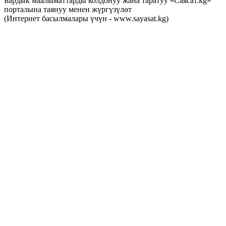
Бардык маалыматтарды колдонуу жана таратуу «Саясат.kg»
порталына таянуу менен жүргүзүлөт
(Интернет басылмалары үчүн - www.sayasat.kg)