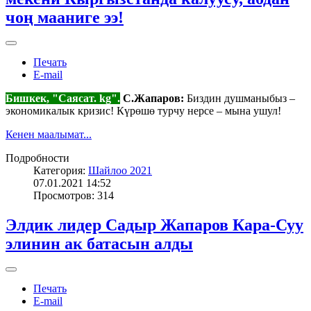
чоң мааниге ээ!
Печать
E-mail
Бишкек, "Саясат. kg".
С.Жапаров:
Биздин душманыбыз –
экономикалык кризис! Күрөшө турчу нерсе – мына ушул!
Кенен маалымат...
Подробности
Категория:
Шайлоо 2021
07.01.2021 14:52
Просмотров: 314
Элдик лидер Садыр Жапаров Кара-Суу
элинин ак батасын алды
Печать
E-mail