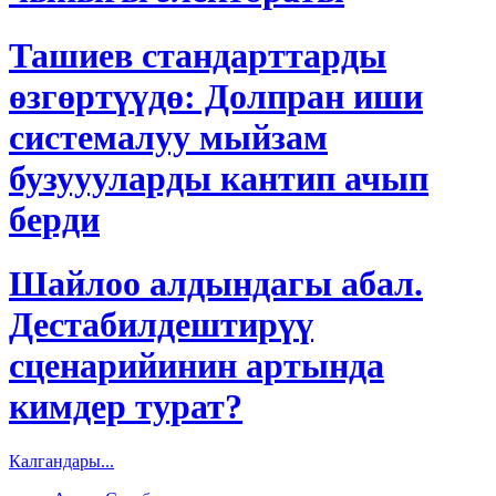
Ташиев стандарттарды
өзгөртүүдө: Долпран иши
системалуу мыйзам
бузуууларды кантип ачып
берди
Шайлоо алдындагы абал.
Дестабилдештирүү
сценарийинин артында
кимдер турат?
Калгандары...