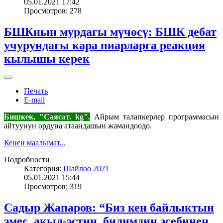
05.01.2021 17:42
Просмотров: 278
БШКнын мурдагы мүчөсү: БШК дебат
учурундагы кара пиарларга реакция
кылышы керек
Печать
E-mail
Бишкек, "Саясат. kg".
Айрым талапкерлер программасын
айтуунун ордуна атаандашын жамандоодо.
Кенен маалымат...
Подробности
Категория:
Шайлоо 2021
05.01.2021 15:44
Просмотров: 319
Садыр Жапаров: “Биз кен байлыктын
эмес, акыл-эстин, билимдин эсебинен