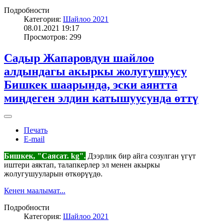
Подробности
Категория:
Шайлоо 2021
08.01.2021 19:17
Просмотров: 299
Садыр Жапаровдун шайлоо
алдындагы акыркы жолугушуусу
Бишкек шаарында, эски аянтта
миңдеген элдин катышуусунда өттү
Печать
E-mail
Бишкек, "Саясат. kg".
Дээрлик бир айга созулган үгүт
иштери аяктап, талапкерлер эл менен акыркы
жолугушууларын өткөрүүдө.
Кенен маалымат...
Подробности
Категория:
Шайлоо 2021