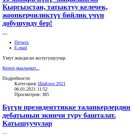
Кыргызстан, татыктуу келечек,
жоопкерчиликтүү бийлик үчүн
добушуңду бер!
Печать
E-mail
Үмүт жандаган жолугушуулар.
Кенен маалымат...
Подробности
Категория:
Шайлоо 2021
06.01.2021 11:52
Просмотров: 385
Бүгүн президенттикке талапкерлердин
дебатынын экинчи туру башталат.
Катышуучулар