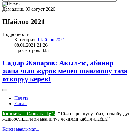
Дем алыш, 09 август 2026
Шайлоо 2021
Подробности
Категория:
Шайлоо 2021
08.01.2021 21:26
Просмотров: 333
Садыр Жапаров: Акыл-эс, абийир
жана чын жүрөк менен шайлоону таза
өткөрүү керек!
Печать
E-mail
Бишкек, "Саясат. kg".
"10-январь күнү биз, өлкөбүздүн
жашоосундагы эң маанилүү чечимди кабыл алабыз!"
Кенен маалымат...