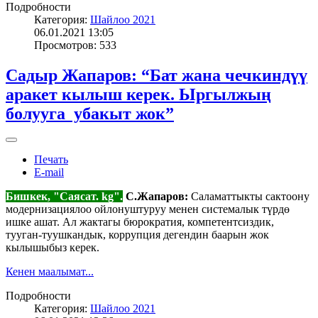
Подробности
Категория:
Шайлоо 2021
06.01.2021 13:05
Просмотров: 533
Садыр Жапаров: “Бат жана чечкиндүү
аракет кылыш керек. Ыргылжың
болууга убакыт жок”
Печать
E-mail
Бишкек, "Саясат. kg".
С.Жапаров:
Саламаттыкты сактоону
модернизациялоо ойлонуштуруу менен системалык түрдө
ишке ашат. Ал жактагы бюрократия, компетентсиздик,
тууган-туушкандык, коррупция дегендин баарын жок
кылышыбыз керек.
Кенен маалымат...
Подробности
Категория:
Шайлоо 2021