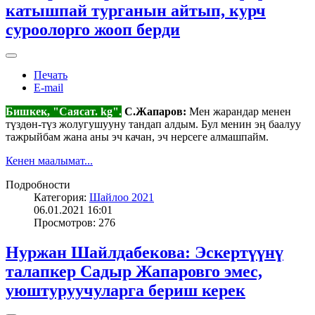
катышпай турганын айтып, курч
суроолорго жооп берди
Печать
E-mail
Бишкек, "Саясат. kg".
С.Жапаров:
Мен жарандар менен
түздөн-түз жолугушууну тандап алдым. Бул менин эң баалуу
тажрыйбам жана аны эч качан, эч нерсеге алмашпайм.
Кенен маалымат...
Подробности
Категория:
Шайлоо 2021
06.01.2021 16:01
Просмотров: 276
Нуржан Шайлдабекова: Эскертүүнү
талапкер Садыр Жапаровго эмес,
уюштуруучуларга бериш керек