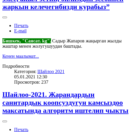
жаркын келечегибизди курабыз”
Печать
E-mail
Бишкек, "Саясат. kg".
Садыр Жапаров жаңырган жылды
жаштар менен жолугушуудан баштады.
Кенен маалымат...
Подробности
Категория:
Шайлоо 2021
05.01.2021 12:30
Просмотров: 237
Шайлоо-2021. Жарандардын
санитардык коопсуздугун камсыздоо
максатында алгоритм иштелип чыкты
Печать