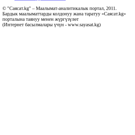
© "Саясат.kg" – Маалымат-аналитикалык портал, 2011.
Бардык маалыматтарды колдонуу жана таратуу «Саясат.kg»
порталына таянуу менен жүргүзүлөт
(Интернет басылмалары үчүн - www.sayasat.kg)