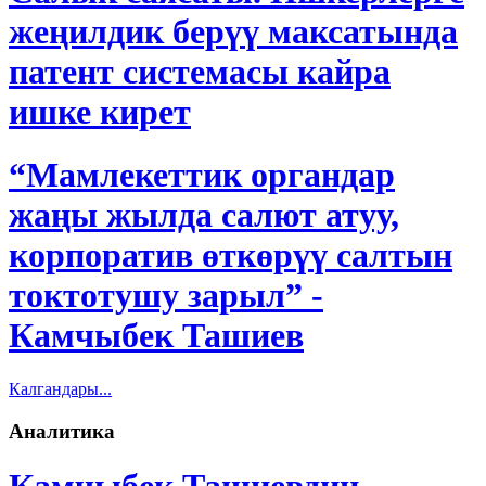
жеңилдик берүү максатында
патент системасы кайра
ишке кирет
“Мамлекеттик органдар
жаңы жылда салют атуу,
корпоратив өткөрүү салтын
токтотушу зарыл” -
Камчыбек Ташиев
Калгандары...
Аналитика