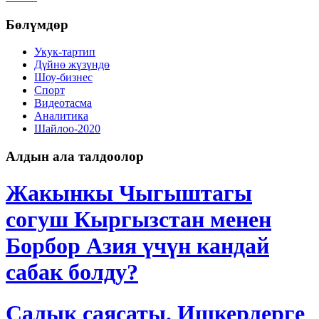
Бөлүмдөр
Укук-тартип
Дγйнө жүзүндө
Шоу-бизнес
Спорт
Видеотасма
Аналитика
Шайлоо-2020
Алдын ала талдоолор
Жакынкы Чыгыштагы
согуш Кыргызстан менен
Борбор Азия үчүн кандай
сабак болду?
Салык саясаты. Ишкерлерге