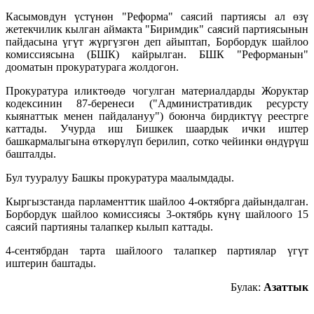
Касымовдун үстүнөн "Реформа" саясий партиясы ал өзү
жетекчилик кылган аймакта "Биримдик" саясий партиясынын
пайдасына үгүт жүргүзгөн деп айыптап, Борбордук шайлоо
комиссиясына (БШК) кайрылган. БШК "Реформанын"
дооматын прокуратурага жолдогон.
Прокуратура иликтөөдө чогулган материалдарды Жоруктар
кодексинин 87-беренеси ("Административдик ресурсту
кыянаттык менен пайдалануу") боюнча бирдиктүү реестрге
каттады. Учурда иш Бишкек шаардык ички иштер
башкармалыгына өткөрүлүп берилип, сотко чейинки өндүрүш
башталды.
Бул тууралуу Башкы прокуратура маалымдады.
Кыргызстанда парламенттик шайлоо 4-октябрга дайындалган.
Борбордук шайлоо комиссиясы 3-октябрь күнү шайлоого 15
саясий партияны талапкер кылып каттады.
4-сентябрдан тарта шайлоого талапкер партиялар үгүт
иштерин баштады.
Булак:
Азаттык