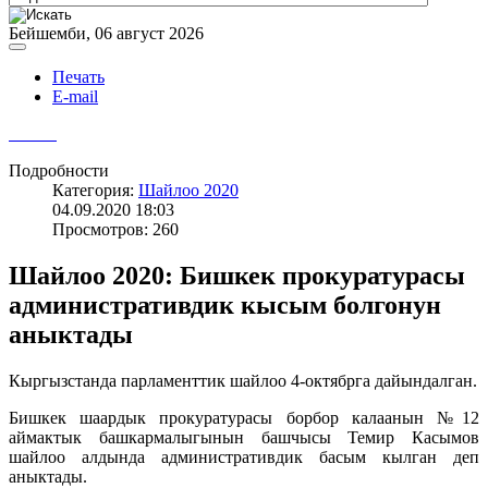
Бейшемби, 06 август 2026
Печать
E-mail
Подробности
Категория:
Шайлоо 2020
04.09.2020 18:03
Просмотров: 260
Шайлоо 2020: Бишкек прокуратурасы
административдик кысым болгонун
аныктады
Кыргызстанда парламенттик шайлоо 4-октябрга дайындалган.
Бишкек шаардык прокуратурасы борбор калаанын №12
аймактык башкармалыгынын башчысы Темир Касымов
шайлоо алдында административдик басым кылган деп
аныктады.