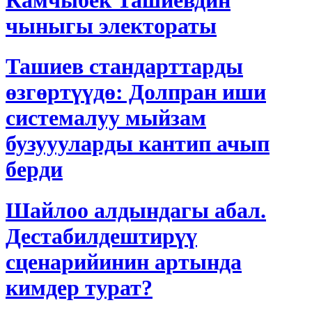
Камчыбек Ташиевдин
чыныгы электораты
Ташиев стандарттарды
өзгөртүүдө: Долпран иши
системалуу мыйзам
бузуууларды кантип ачып
берди
Шайлоо алдындагы абал.
Дестабилдештирүү
сценарийинин артында
кимдер турат?