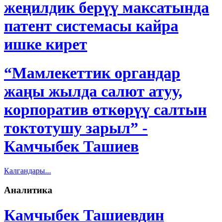
жеңилдик берүү максатында
патент системасы кайра
ишке кирет
“Мамлекеттик органдар
жаңы жылда салют атуу,
корпоратив өткөрүү салтын
токтотушу зарыл” -
Камчыбек Ташиев
Калгандары...
Аналитика
Камчыбек Ташиевдин