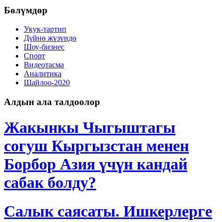
Бөлүмдөр
Укук-тартип
Дγйнө жүзүндө
Шоу-бизнес
Спорт
Видеотасма
Аналитика
Шайлоо-2020
Алдын ала талдоолор
Жакынкы Чыгыштагы
согуш Кыргызстан менен
Борбор Азия үчүн кандай
сабак болду?
Салык саясаты. Ишкерлерге