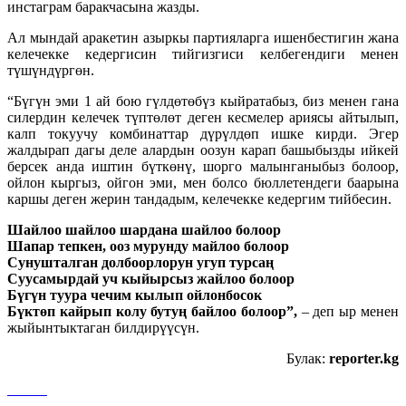
инстаграм баракчасына жазды.
Ал мындай аракетин азыркы партияларга ишенбестигин жана
келечекке кедергисин тийгизгиси келбегендиги менен
түшүндүргөн.
“Бүгүн эми 1 ай бою гүлдөтөбүз кыйратабыз, биз менен гана
силердин келечек түптөлөт деген кесмелер ариясы айтылып,
калп токуучу комбинаттар дүрүлдөп ишке кирди. Эгер
жалдырап дагы деле алардын оозун карап башыбызды ийкей
берсек анда иштин бүткөнү, шорго малынганыбыз болоор,
ойлон кыргыз, ойгон эми, мен болсо бюллетендеги баарына
каршы деген жерин тандадым, келечекке кедергим тийбесин.
Шайлоо шайлоо шардана шайлоо болоор
Шапар тепкен, ооз мурунду майлоо болоор
Сунушталган долбоорлорун угуп турсаң
Суусамырдай уч кыйырсыз жайлоо болоор
Бүгүн туура чечим кылып ойлонбосок
Бүктөп кайрып колу бутуң байлоо болоор”,
– деп ыр менен
жыйынтыктаган билдирүүсүн.
Булак:
reporter.kg